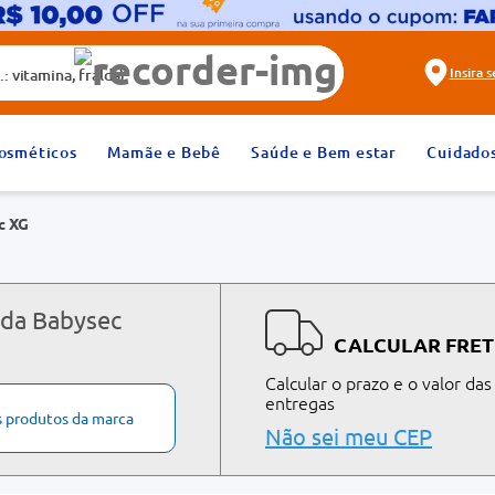
alda)
Insira 
2
º
fralda
osméticos
Mamãe e Bebê
Saúde e Bem estar
Cuidado
4
º
rosuvastatina 20mg
c XG
6
º
absorvente
8
º
tadalafila 20mg
10
º
teste gravidez
 da Babysec
CALCULAR FRET
Calcular o prazo e o valor das
entregas
s produtos da marca
Não sei meu CEP