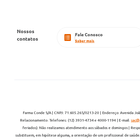
Nossos
Fale Conosco
contatos
Saber mais
Farma Conde S/A | CNPJ: 71.605.265/0213-20 | Endereço: Avenida João
Relacionamento: Telefones: (12) 3931-4734 e 4000-1194 | E-mail:
sac@
feriados). Não realizamos atendimento aos sábados e domingos | Respo
substituem, em hipótese alguma, a orientação de um profissional de saúde