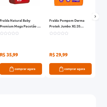
Fralda Natural Baby
Fralda Pompom Derma
Frald
Premium Mega Pacotão XG
Protek Jumbo XG 20
Prot
34 Unidades
Unidades
R$ 35,99
R$ 29,99
R$ 
comprar agora
comprar agora