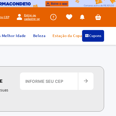
Entre ou
seu
CEP
cadastre-se
s Melhor Idade
Beleza
Estação da Copa
Cupons
E
 suas