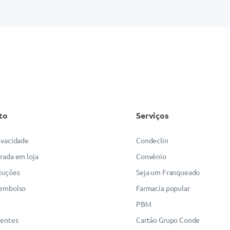
to
Serviços
rivacidade
Condeclin
irada em loja
Convênio
luções
Seja um Franqueado
eembolso
Farmacia popular
PBM
uentes
Cartão Grupo Conde