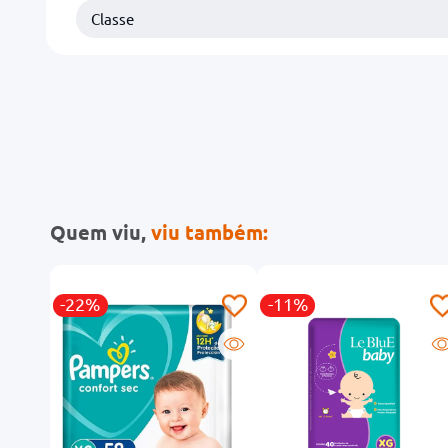
Classe
Quem viu,
viu também:
-22%
-11%