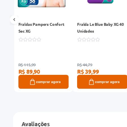
me
Fraldas Pampers Confort
Fralda Le Blue Baby XG 40
Sec XG
Unidades
R$ 115,99
R$ 44,79
R$ 89,90
R$ 39,99
ra
comprar agora
comprar agora
Avaliações