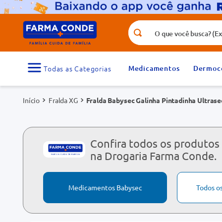
O que você busca? (Ex.: vitamina, fr
Termos mais buscados
1
º
medicamento
Medicamentos
Dermoc
3
º
tadalafila 5mg
Fralda XG
Fralda Babysec Galinha Pintadinha Ultrase
5
º
dipirona
7
º
vitamina d
9
º
protetor solar
Confira todos os produtos
na Drogaria Farma Conde.
Medicamentos Babysec
Todos o