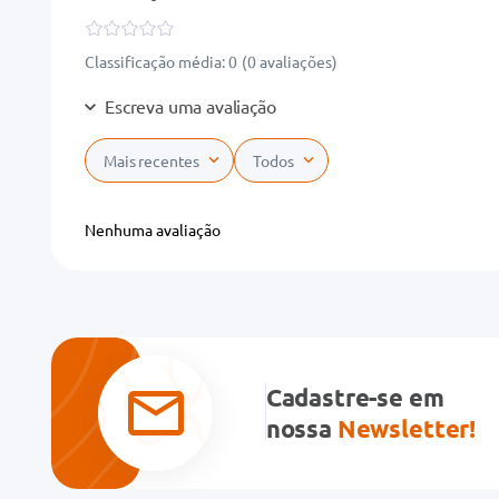
Classificação média: 0
(0 avaliações)
Escreva uma avaliação
Mais recentes
Todos
Adicionar avaliação
Nenhuma avaliação
Título
Avalie o produto de 1 a 5 estrelas
★
★
★
★
★
Cadastre-se em
Seu nome
nossa
Newsletter!