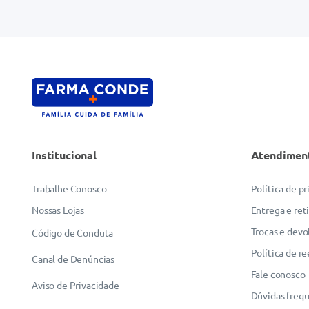
Endereço de email
Escreva uma avaliação
Institucional
Atendimen
ENVIAR AVALIAÇÃO
Trabalhe Conosco
Política de p
Nossas Lojas
Entrega e ret
Trocas e devo
Código de Conduta
Política de r
Canal de Denúncias
Fale conosco
Aviso de Privacidade
Dúvidas freq