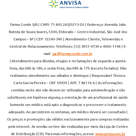
Farma Conde S/A | CNPJ: 71.605.265/0213-20 | Endereço: Avenida João
Batista de Souza Soares, 5300, Eldorado – Centro Industrial, São José dos
Campos – SP | CEP: 12240-540 | Atendimento Cliente, Televendas e
Central de Relacionamento: Telefones: (12) 3931-4734 e 4000-1194 | E-
mail:
sac@farmaconde.com.br
| Atendimento para dúvidas, elogios e reclamações de segunda a quinta-
feira, das 08h às 18h, e sexta-feira, das 08h às 17h (exceto feriados). Não
realizamos atendimento aos sábados e domingos | Responsável Técnica:
Carla Garcia Pereira – CRF 59939 | AFE: 7.86116-6 | As informações
contidas neste site não devem ser utilizadas para automedicação e não
substituem, em hipótese alguma, a orientação de um profissional de saúde.
Somente um médico está apto a diagnosticar e prescrever o tratamento
adequado. Ao persistirem os sintomas, um médico deverá ser consultado |
Os preços e promoções são válidos exclusivamente para compras realizadas
pela internet. As vendas on-line são realizadas por meio da Loja do Centro
de Distribuição (CD). Para mais informações, acesse:
www.anvisa.gov.br