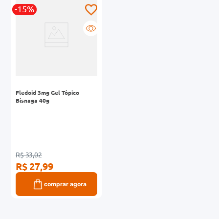
-15%
0mg
r
ez
Fledoid 3mg Gel Tópico
Bisnaga 40g
R$ 33,02
R$ 27,99
comprar agora