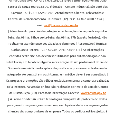
Farma Conde S/A | CNPJ: 71.605.265/0213-20 | Endereço: Avenida João
Batista de Souza Soares, 5300, Eldorado – Centro Industrial, São José dos
Campos – SP | CEP: 12240-540 | Atendimento Cliente, Televendas e
Central de Relacionamento: Telefones: (12) 3931-4734 e 4000-1194 | E-
mail:
sac@farmaconde.com.br
| Atendimento para dúvidas, elogios e reclamações de segunda a quinta-
feira, das 08h às 18h, e sexta-feira, das 08h às 17h (exceto feriados). Não
realizamos atendimento aos sábados e domingos | Responsável Técnica:
Carla Garcia Pereira – CRF 59939 | AFE: 7.86116-6 | As informações
contidas neste site não devem ser utilizadas para automedicação e não
substituem, em hipótese alguma, a orientação de um profissional de saúde.
Somente um médico está apto a diagnosticar e prescrever o tratamento
adequado. Ao persistirem os sintomas, um médico deverá ser consultado |
Os preços e promoções são válidos exclusivamente para compras realizadas
pela internet. As vendas on-line são realizadas por meio da Loja do Centro
de Distribuição (CD). Para mais informações, acesse:
www.anvisa.gov.br
| A Farma Conde S/A utiliza tecnologias avançadas de proteção de dados
para garantir segurança em suas compras. A privacidade e a segurança dos
clientes são compromissos da empresa. Todos os pedidos estão sujeitos à