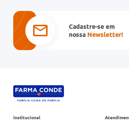
Avalie o produto de 1 a 5 estrelas
★
★
★
★
★
Cadastre-se em
Seu nome
nossa
Newsletter!
Endereço de email
Escreva uma avaliação
Institucional
Atendimen
ENVIAR AVALIAÇÃO