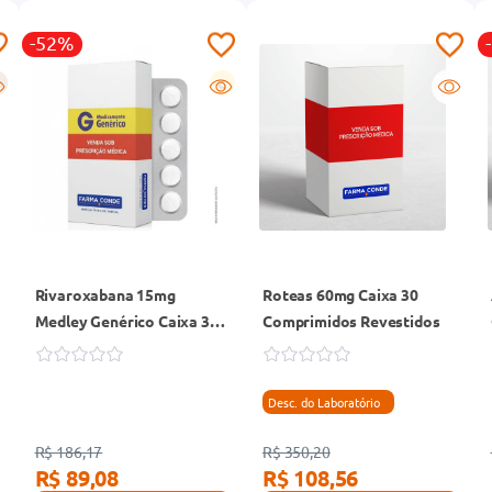
-52%
G
Rivaroxabana 15mg
Roteas 60mg Caixa 30
Medley Genérico Caixa 30
Comprimidos Revestidos
Comprimidos Revestidos
Desc. do Laboratório
R$ 186,17
R$ 350,20
R$ 89,08
R$ 108,56