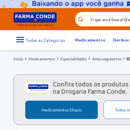
O que você busca? (Ex.: vitamina, fr
Termos mais buscados
1
º
medicamento
Medicamentos
Dermoc
3
º
tadalafila 5mg
Medicamentos
Especialidades
Anticoagulantes
E
5
º
rosuvastatina 20mg
7
º
vitamina d
9
º
protetor solar
Confira todos os produtos 
na Drogaria Farma Conde.
Medicamentos Eliquis
Todos o