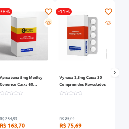
-38%
-11%
G
Apixabana 5mg Medley
Vynaxa 2,5mg Caixa 30
Volar
Genérico Caixa 60
Comprimidos Revestidos
Serin
Comprimidos Revestidos
Desc.
R$ 264,93
R$ 85,01
R$ 18
R$ 163,70
R$ 75,69
R$ 