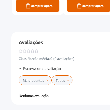
ra
comprar agora
comprar agora
Avaliações
Classificação média: 0
(0 avaliações)
Escreva uma avaliação
Mais recentes
Todos
Adicionar avaliação
Nenhuma avaliação
Título