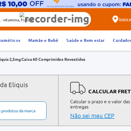
alda)
Insira 
2
º
fralda
osméticos
Mamãe e Bebê
Saúde e Bem estar
Cuidado
4
º
dipirona
liquis 2,5mg Caixa 60 Comprimidos Revestidos
6
º
absorvente
8
º
tadalafila 20mg
10
º
teste gravidez
da Eliquis
CALCULAR FRET
Calcular o prazo e o valor das
entregas
s produtos da marca
Não sei meu CEP