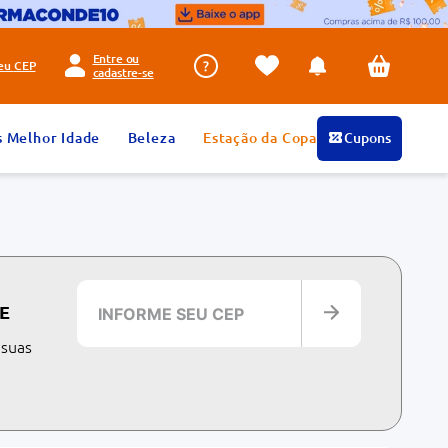
Entre ou
seu
CEP
cadastre-se
s Melhor Idade
Beleza
Estação da Copa
Cupons
E
 suas