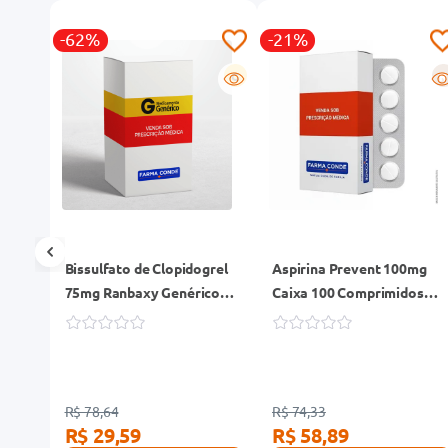
-62%
-21%
R
G
R
Bissulfato de Clopidogrel
Aspirina Prevent 100mg
dos
75mg Ranbaxy Genérico
Caixa 100 Comprimidos
Caixa 30 Comprimidos
Revestidos
R$ 78,64
R$ 74,33
R$ 29,59
R$ 58,89