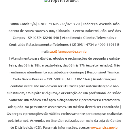
Farma Conde S/A | CNPJ: 71.605.265/0213-20 | Endereço: Avenida João
Batista de Souza Soares, 5300, Eldorado – Centro Industrial, São José dos
Campos – SP | CEP: 12240-540 | Atendimento Cliente, Televendas e
Central de Relacionamento: Telefones: (12) 3931-4734 e 4000-1194 | E-
mail:
sac@farmaconde.com.br
| Atendimento para dúvidas, elogios e reclamações de segunda a quinta-
feira, das 08h às 18h, e sexta-feira, das 08h às 17h (exceto feriados). Não
realizamos atendimento aos sábados e domingos | Responsável Técnica:
Carla Garcia Pereira – CRF 59939 | AFE: 7.86116-6 | As informações
contidas neste site não devem ser utilizadas para automedicação e não
substituem, em hipótese alguma, a orientação de um profissional de saúde.
Somente um médico está apto a diagnosticar e prescrever o tratamento
adequado. Ao persistirem os sintomas, um médico deverá ser consultado |
Os preços e promoções são válidos exclusivamente para compras realizadas
pela internet. As vendas on-line são realizadas por meio da Loja do Centro
de Distribuição (CD). Para mais informações, acesse:
www.anvisa.gov.br