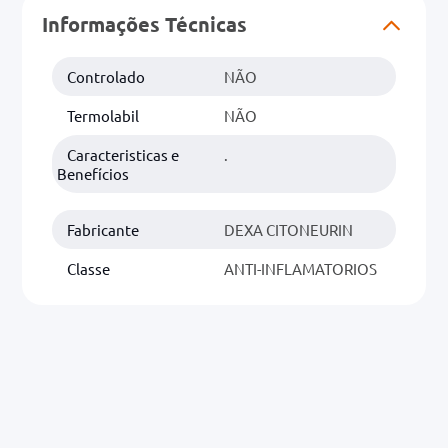
r
Informações Técnicas
0mg
Controlado
NÃO
ez
Termolabil
NÃO
Caracteristicas e
.
Benefícios
Fabricante
DEXA CITONEURIN
Classe
ANTI-INFLAMATORIOS