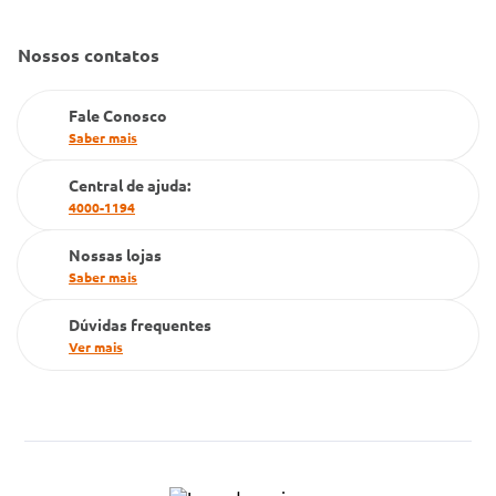
Fale Conosco
Gestão de marcas
Nossos contatos
Dúvidas Frequentes
Farmacia popular
Fale Conosco
PBM
Saber mais
Cartão Grupo Conde
Central de ajuda:
4000-1194
Televendas
Nossas lojas
Saber mais
Dúvidas frequentes
Ver mais