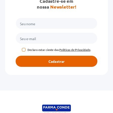
Cadastre-se em
Avalie o produto de 1 a 5 estrelas
nossa
Newsletter!
★
★
★
★
★
Seu nome
Endereço de email
Declaro estar ciente das
Políticas de Privacidade
.
Escreva uma avaliação
Cadastrar
ENVIAR AVALIAÇÃO