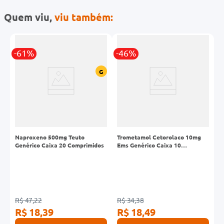
Quem viu,
viu também:
-61%
-46%
R
G
Naproxeno 500mg Teuto
Trometamol Cetorolaco 10mg
F
Genérico Caixa 20 Comprimidos
Ems Genérico Caixa 10
C
Comprimidos Sublinguais
R$ 47,22
R$ 34,38
R
R$ 18,39
R$ 18,49
R