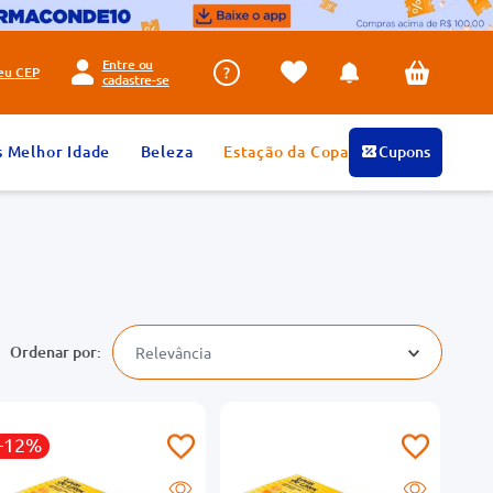
Entre ou
seu
CEP
cadastre-se
s Melhor Idade
Beleza
Estação da Copa
Cupons
Relevância
-12%