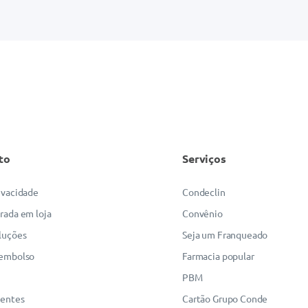
to
Serviços
rivacidade
Condeclin
irada em loja
Convênio
luções
Seja um Franqueado
eembolso
Farmacia popular
PBM
uentes
Cartão Grupo Conde