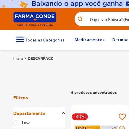
O que você busca? (Ex.: vitamina, fr
Termos mais buscados
1
º
medicamento
Medicamentos
Dermoc
3
º
tadalafila 5mg
DESCARPACK
5
º
dipirona
7
º
vitamina d
9
º
protetor solar
6
produtos
Filtros
Departamento
-30%
Luva