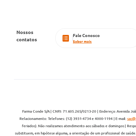
Nossos
Fale Conosco
contatos
Saber mais
Farma Conde S/A | CNPJ: 71.605.265/0213-20 | Endereço: Avenida João
Relacionamento: Telefones: (12) 3931-4734 e 4000-1194 | E-mail:
sac@
feriados). Não realizamos atendimento aos sábados e domingos | Respo
substituem, em hipótese alguma, a orientação de um profissional de saúde