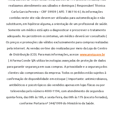
realizamos atendimento aos sábados e domingos | Responsável Técnica:
Carla Garcia Pereira – CRF 59939 | AFE: 7.86116-6 | As informações
contidas neste site não devem ser utilizadas para automedicação e não
substituem, em hipótese alguma, a orientação de um profissional de saúde.
Somente um médico está apto a diagnosticar e prescrever o tratamento
adequado. Ao persistirem os sintomas, um médico deverá ser consultado |
Os preços e promoções são válidos exclusivamente para compras realizadas
pela internet. As vendas on-line são realizadas por meio da Loja do Centro
de Distribuição (CD). Para mais informações, acesse:
www.anvisa.gov.br
| A Farma Conde S/A utiliza tecnologias avançadas de proteção de dados
para garantir segurança em suas compras. A privacidade e a segurança dos
clientes são compromissos da empresa. Todos os pedidos estão sujeitos à
confirmação de disponibilidade em estoque | Importante: antimicrobianos,
antibióticos e psicotrópicos são vendidos apenas em lojas físicas ou por
televendas pelo número 4000-1194, com atendimento de segunda a
quinta-feira, das 08h às 18h, e sexta-feira, das 08h às 17h (exceto feriados),
conforme Portaria nº 344/1999 do Ministério da Saúde.