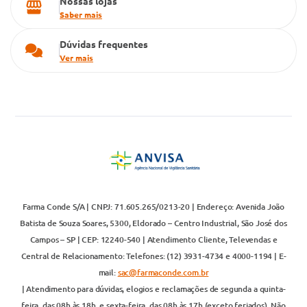
Nossas lojas
Saber mais
Dúvidas frequentes
Ver mais
Farma Conde S/A | CNPJ: 71.605.265/0213-20 | Endereço: Avenida João
Batista de Souza Soares, 5300, Eldorado – Centro Industrial, São José dos
Campos – SP | CEP: 12240-540 | Atendimento Cliente, Televendas e
Central de Relacionamento: Telefones: (12) 3931-4734 e 4000-1194 | E-
mail:
sac@farmaconde.com.br
| Atendimento para dúvidas, elogios e reclamações de segunda a quinta-
feira, das 08h às 18h, e sexta-feira, das 08h às 17h (exceto feriados). Não