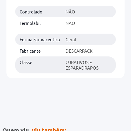
Controlado
NÃO
0mg
r
Termolabil
NÃO
ez
Forma Farmaceutica
Geral
Fabricante
DESCARPACK
Classe
CURATIVOS E
ESPARADRAPOS
Quem viu,
viu também: