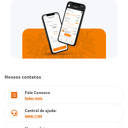
Gestão de marcas
Dúvidas Frequentes
Farmacia popular
PBM
Cartão Grupo Conde
Televendas
Nossos contatos
Fale Conosco
Saber mais
Central de ajuda:
4000-1194