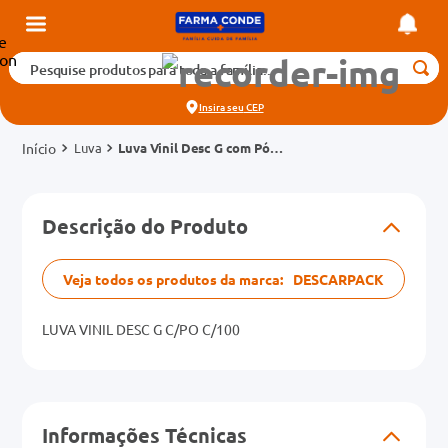
Pesquise produtos para toda a família...
Termos mais buscados
Insira seu
CEP
1
º
medicamento
Luva
Luva Vinil Desc G com Pó
2
º
fralda
Caixa 100 Unidades
3
º
tadalafila 5mg
cados
Descrição do Produto
4
º
rosuvastatina 20mg
o
5
º
dipirona
Veja todos os produtos da marca:
DESCARPACK
6
º
absorvente
mg
7
º
LUVA VINIL DESC G C/PO C/100
vitamina d
na 20mg
8
º
tadalafila 20mg
9
º
protetor solar
Informações Técnicas
10
º
teste gravidez