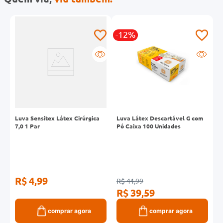
-12%
Luva Sensitex Látex Cirúrgica
Luva Látex Descartável G com
L
7,0 1 Par
Pó Caixa 100 Unidades
P
R$ 4,99
R
R$ 44,99
R$ 39,59
comprar agora
comprar agora