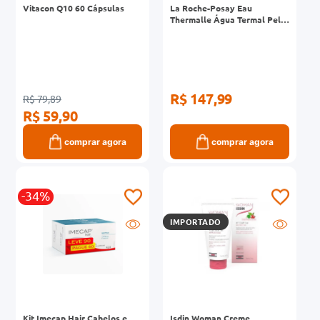
Vitacon Q10 60 Cápsulas
La Roche-Posay Eau
Thermalle Água Termal Pele
Sensível 150ml
R$ 147,99
R$ 79,89
R$ 59,90
comprar agora
comprar agora
-34%
IMPORTADO
Kit Imecap Hair Cabelos e
Isdin Woman Creme