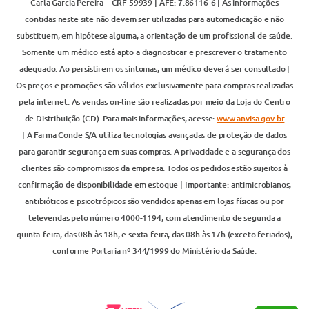
Carla Garcia Pereira – CRF 59939 | AFE: 7.86116-6 | As informações
contidas neste site não devem ser utilizadas para automedicação e não
substituem, em hipótese alguma, a orientação de um profissional de saúde.
Somente um médico está apto a diagnosticar e prescrever o tratamento
adequado. Ao persistirem os sintomas, um médico deverá ser consultado |
Os preços e promoções são válidos exclusivamente para compras realizadas
pela internet. As vendas on-line são realizadas por meio da Loja do Centro
de Distribuição (CD). Para mais informações, acesse:
www.anvisa.gov.br
| A Farma Conde S/A utiliza tecnologias avançadas de proteção de dados
para garantir segurança em suas compras. A privacidade e a segurança dos
clientes são compromissos da empresa. Todos os pedidos estão sujeitos à
confirmação de disponibilidade em estoque | Importante: antimicrobianos,
antibióticos e psicotrópicos são vendidos apenas em lojas físicas ou por
televendas pelo número 4000-1194, com atendimento de segunda a
quinta-feira, das 08h às 18h, e sexta-feira, das 08h às 17h (exceto feriados),
conforme Portaria nº 344/1999 do Ministério da Saúde.