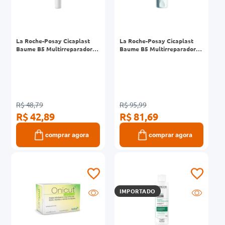
La Roche-Posay Cicaplast
La Roche-Posay Cicaplast
Baume B5 Multirreparador
Baume B5 Multirreparador
Calmante 20ml
Calmante 40ml
R$ 48,79
R$ 95,99
R$ 42,89
R$ 81,69
comprar agora
comprar agora
IMPORTADO