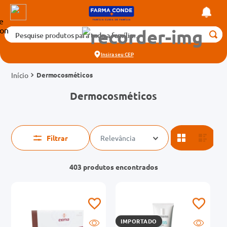
Pesquise produtos para toda a família...
Termos mais buscados
Insira seu
CEP
1
º
medicamento
Dermocosméticos
2
º
fralda
Dermocosméticos
3
º
tadalafila 5mg
4
º
rosuvastatina 20mg
5
º
dipirona
Filtrar
Relevância
6
º
absorvente
7
º
403
produtos
vitamina d
8
º
tadalafila 20mg
9
º
protetor solar
10
º
teste gravidez
IMPORTADO