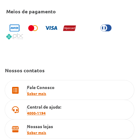
Entrega e Retirada em Loja
Cobre Oferta
Meios de pagamento
Bulário Anvisa
Trocas e Devoluções
Trabalhe Conosco
Condeclin
Política de Reembolso
Código de Conduta
Convênio Conlife
Fale Conosco
Gestão de marcas
Dúvidas Frequentes
Farmacia popular
Nossos contatos
PBM
Fale Conosco
Cartão Grupo Conde
Saber mais
Televendas
Central de ajuda:
4000-1194
Nossas lojas
Saber mais