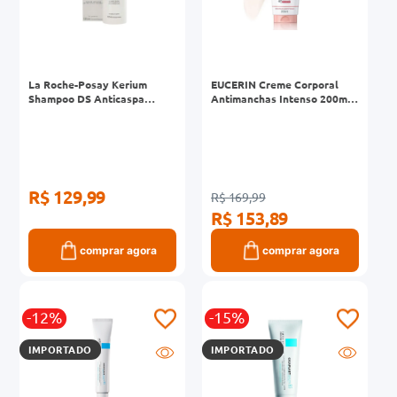
La Roche-Posay Kerium
EUCERIN Creme Corporal
Shampoo DS Anticaspa
Antimanchas Intenso 200ml,
125ml
Anti-Pigment, Clareador
Joelho, Coxa e Cotovelo,
Thiamidol
R$ 129,99
R$ 169,99
R$ 153,89
comprar agora
comprar agora
-12%
-15%
IMPORTADO
IMPORTADO