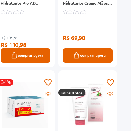
Hidratante Pro AD
Hidratante Creme Mãos e
Restoraderm 227g
Unhas 50ml
R$ 69,90
R$ 139,99
R$ 110,98
comprar agora
comprar agora
-34%
IMPORTADO