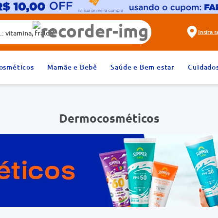
alda)
Insira 
2
º
fralda
osméticos
Mamãe e Bebê
Saúde e Bem estar
Cuidado
4
º
rosuvastatina 20mg
6
º
absorvente
Dermocosméticos
8
º
tadalafila 20mg
10
º
teste gravidez