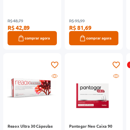
R$ 48,79
R$ 95,99
R$ 42,89
R$ 81,69
comprar agora
comprar agora
Reaox Ultra 30 Cápsulas
Pantogar Neo Caixa 90