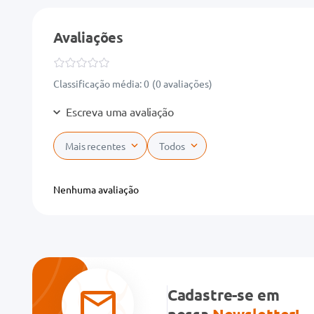
Avaliações
Classificação média: 0
(0 avaliações)
Escreva uma avaliação
Mais recentes
Todos
Adicionar avaliação
Nenhuma avaliação
Título
Avalie o produto de 1 a 5 estrelas
★
★
★
★
★
Cadastre-se em
Seu nome