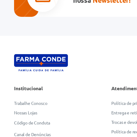
nossa
Newsletter!
Endereço de email
Escreva uma avaliação
Institucional
Atendimen
ENVIAR AVALIAÇÃO
Trabalhe Conosco
Política de p
Nossas Lojas
Entrega e ret
Trocas e devo
Código de Conduta
Política de r
Canal de Denúncias