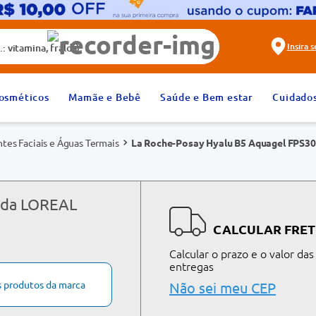
alda)
Insira 
2
º
fralda
osméticos
Mamãe e Bebê
Saúde e Bem estar
Cuidado
4
º
rosuvastatina 20mg
ntes Faciais e Águas Termais
La Roche-Posay Hyalu B5 Aquagel FPS30
6
º
absorvente
8
º
tadalafila 20mg
10
º
teste gravidez
s da LOREAL
CALCULAR FRET
Calcular o prazo e o valor das
entregas
s produtos da marca
Não sei meu CEP