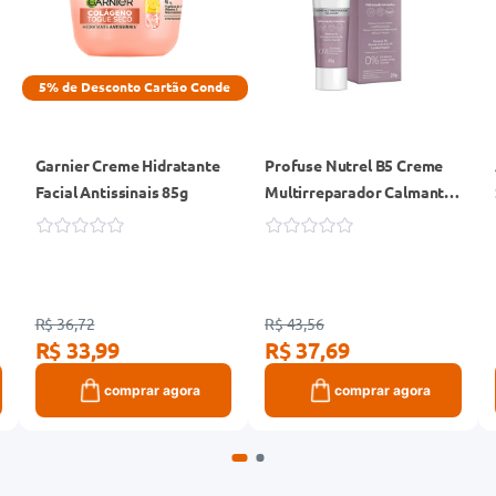
5% de Desconto Cartão Conde
Garnier Creme Hidratante
Profuse Nutrel B5 Creme
Facial Antissinais 85g
Multirreparador Calmante
Corpo e Rosto 20g
R$ 36,72
R$ 43,56
R$ 33,99
R$ 37,69
comprar agora
comprar agora