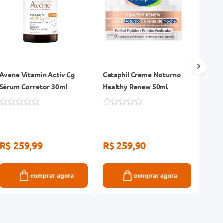
Avene Vitamin Activ Cg
Cetaphil Creme Noturno
Suavi
Sérum Corretor 30ml
Healthy Renew 50ml
Hidra
Sensí
R$ 259,99
R$ 259,90
R$ 
comprar agora
comprar agora