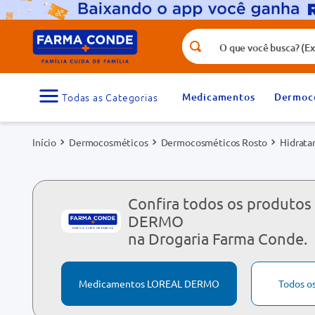
O que você busca? (Ex.: vitamina, fr
Termos mais buscados
1
º
medicamento
Medicamentos
Dermoc
3
º
tadalafila 5mg
Dermocosméticos
Dermocosméticos Rosto
Hidrata
5
º
dipirona
7
º
vitamina d
9
º
protetor solar
Confira todos os produto
DERMO
na Drogaria Farma Conde.
Medicamentos LOREAL DERMO
Todos o