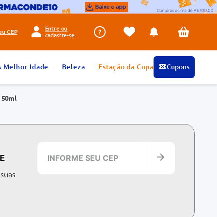
Entre ou
seu
CEP
cadastre-se
s Melhor Idade
Beleza
Estação da Copa
Cupons
 50ml
E
 suas