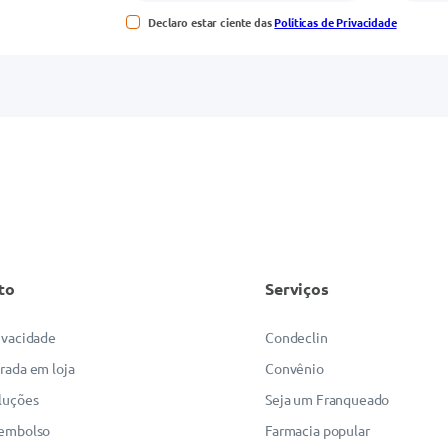
Declaro estar ciente das
Políticas de Privacidade
to
Serviços
rivacidade
Condeclin
irada em loja
Convênio
luções
Seja um Franqueado
eembolso
Farmacia popular