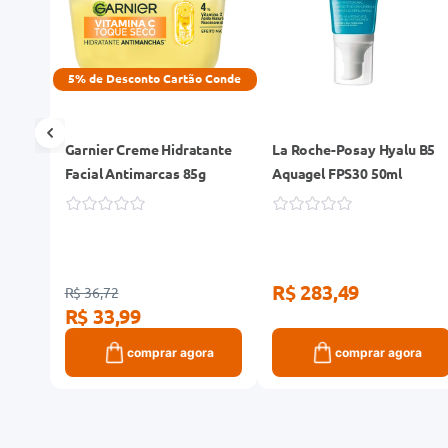
5% de Desconto Cartão Conde
pray
Garnier Creme Hidratante
La Roche-Posay Hyalu B5
Facial Antimarcas 85g
Aquagel FPS30 50ml
R$ 283,49
R$ 36,72
R$ 33,99
ra
comprar agora
comprar agora