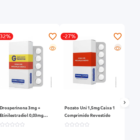
-32%
-27%
-14
G
R
Drosperinona 3mg +
Pozato Uni 1,5mg Caixa 1
Femin
Etinilestradiol 0,03mg
Comprimido Revestido
Comp
Eurofarma Genérico Caixa
63 Comprimidos
Revestidos