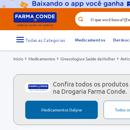
O que você busca? (Ex.: vitamina, fr
Termos mais buscados
1
º
medicamento
Medicamentos
Dermoc
3
º
tadalafila 5mg
Medicamentos
Ginecologia e Saúde da Mulher
Anti
5
º
dipirona
7
º
vitamina d
9
º
protetor solar
Confira todos os produtos
na Drogaria Farma Conde.
Medicamentos Dalyne
Todos o