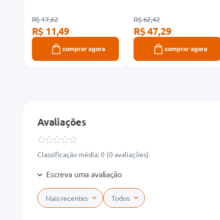
R$ 17,62
R$ 62,42
R$ 11,49
R$ 47,29
ra
comprar agora
comprar agora
Avaliações
Classificação média: 0
(0 avaliações)
Escreva uma avaliação
Mais recentes
Todos