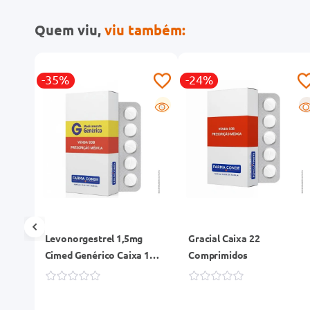
Quem viu,
viu também:
-35%
-24%
R
G
R
Levonorgestrel 1,5mg
Gracial Caixa 22
Cimed Genérico Caixa 1
Comprimidos
Comprimido