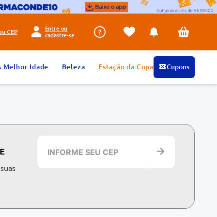
Entre ou
seu
CEP
cadastre-se
s Melhor Idade
Beleza
Estação da Copa
Cupons
E
 suas