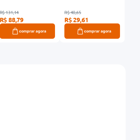
R$ 131,14
R$ 40,65
R$ 71
R$ 88,79
R$ 29,61
R$ 
comprar agora
comprar agora