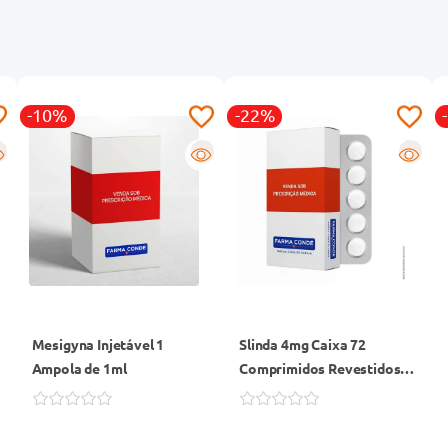
-10%
-22%
R
R
Mesigyna Injetável 1
Slinda 4mg Caixa 72
Ampola de 1ml
Comprimidos Revestidos +
12 Comprimidos Placebos