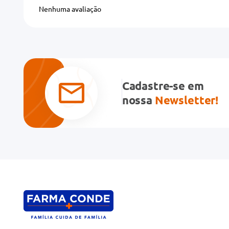
Adicionar avaliação
Nenhuma avaliação
Título
Avalie o produto de 1 a 5 estrelas
★
★
★
★
★
Cadastre-se em
Seu nome
nossa
Newsletter!
Endereço de email
Escreva uma avaliação