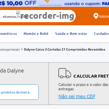
alda)
Insira 
2
º
fralda
osméticos
Mamãe e Bebê
Saúde e Bem estar
Cuidado
4
º
rosuvastatina 20mg
concepcionais
Dalyne Caixa 3 Cartelas 21 Comprimidos Revestidos
6
º
absorvente
8
º
tadalafila 20mg
10
º
teste gravidez
 da Dalyne
CALCULAR FRET
Calcular o prazo e o valor das
entregas
s produtos da marca
Não sei meu CEP