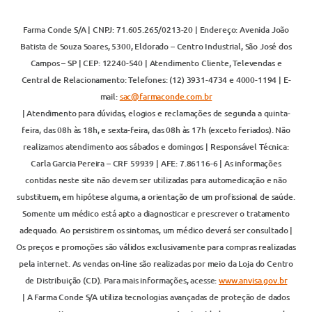
Farma Conde S/A | CNPJ: 71.605.265/0213-20 | Endereço: Avenida João
Batista de Souza Soares, 5300, Eldorado – Centro Industrial, São José dos
Campos – SP | CEP: 12240-540 | Atendimento Cliente, Televendas e
Central de Relacionamento: Telefones: (12) 3931-4734 e 4000-1194 | E-
mail:
sac@farmaconde.com.br
| Atendimento para dúvidas, elogios e reclamações de segunda a quinta-
feira, das 08h às 18h, e sexta-feira, das 08h às 17h (exceto feriados). Não
realizamos atendimento aos sábados e domingos | Responsável Técnica:
Carla Garcia Pereira – CRF 59939 | AFE: 7.86116-6 | As informações
contidas neste site não devem ser utilizadas para automedicação e não
substituem, em hipótese alguma, a orientação de um profissional de saúde.
Somente um médico está apto a diagnosticar e prescrever o tratamento
adequado. Ao persistirem os sintomas, um médico deverá ser consultado |
Os preços e promoções são válidos exclusivamente para compras realizadas
pela internet. As vendas on-line são realizadas por meio da Loja do Centro
de Distribuição (CD). Para mais informações, acesse:
www.anvisa.gov.br
| A Farma Conde S/A utiliza tecnologias avançadas de proteção de dados