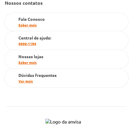
Nossos contatos
Farmacia popular
PBM
Fale Conosco
Saber mais
Cartão Grupo Conde
Central de ajuda:
Televendas
4000-1194
Nossas lojas
Saber mais
Dúvidas frequentes
Ver mais