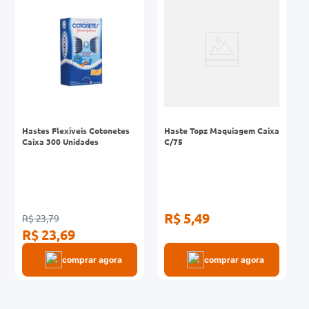
0mg
r
ez
Hastes Flexíveis Cotonetes
Haste Topz Maquiagem Caixa
Caixa 300 Unidades
C/75
R$ 5,49
R$ 23,79
R$ 23,69
comprar agora
comprar agora