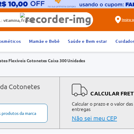
alda)
Insira 
2
º
fralda
osméticos
Mamãe e Bebê
Saúde e Bem estar
Cuidado
4
º
rosuvastatina 20mg
stes Flexíveis Cotonetes Caixa 300 Unidades
6
º
absorvente
8
º
tadalafila 20mg
10
º
teste gravidez
 da Cotonetes
CALCULAR FRET
Calcular o prazo e o valor das
entregas
s produtos da marca
Não sei meu CEP