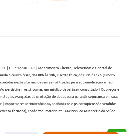
– SP | CEP: 12240-540 | Atendimento Cliente, Televendas e Central de
da a quinta-feira, das 08h às 18h, e sexta-feira, das 08h às 17h (exceto
contidas neste site não devem ser utilizadas para automedicação e não
Ao persistirem os sintomas, um médico deverá ser consultado | Os preços e
cnologias avançadas de proteção de dados para garantir segurança em suas
 | Importante: antimicrobianos, antibióticos e psicotrópicos são vendidos
(exceto feriados), conforme Portaria nº 344/1999 do Ministério da Saúde.