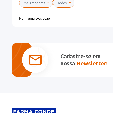
Mais recentes
Todos
Adicionar avaliação
Nenhuma avaliação
Título
Avalie o produto de 1 a 5 estrelas
★
★
★
★
★
Cadastre-se em
Seu nome
nossa
Newsletter!
Endereço de email
Escreva uma avaliação