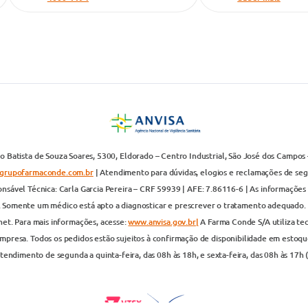
 Batista de Souza Soares, 5300, Eldorado – Centro Industrial, São José dos Campos 
grupofarmaconde.com.br
| Atendimento para dúvidas, elogios e reclamações de segun
nsável Técnica: Carla Garcia Pereira – CRF 59939 | AFE: 7.86116-6 | As informações 
. Somente um médico está apto a diagnosticar e prescrever o tratamento adequado. 
net. Para mais informações, acesse:
www.anvisa.gov.br|
A Farma Conde S/A utiliza te
presa. Todos os pedidos estão sujeitos à confirmação de disponibilidade em estoque
endimento de segunda a quinta-feira, das 08h às 18h, e sexta-feira, das 08h às 17h 