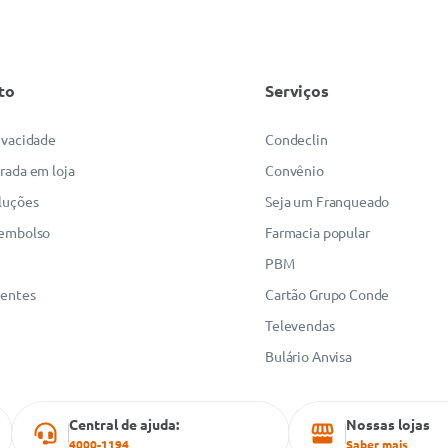
to
Serviços
rivacidade
Condeclin
irada em loja
Convênio
luções
Seja um Franqueado
eembolso
Farmacia popular
PBM
uentes
Cartão Grupo Conde
Televendas
Bulário Anvisa
Central de ajuda:
Nossas lojas
4000-1194
Saber mais