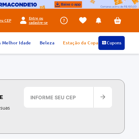
Entre ou
seu
CEP
cadastre-se
s Melhor Idade
Beleza
Estação da Copa
Cupons
E
 suas