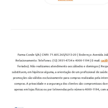
Farma Conde S/A | CNPJ: 71.605.265/0213-20 | Endereço: Avenida João
Relacionamento: Telefones: (12) 3931-4734 e 4000-1194 | E-mail:
sac@
feriados). Não realizamos atendimento aos sábados e domingos | Respo
substituem, em hipótese alguma, a orientação de um profissional de saúde
promoções são válidos exclusivamente para compras realizadas pela inter
compras. A privacidade e a segurança dos clientes são compromissos da em
apenas em lojas físicas ou por televendas pelo número 4000-1194, com at