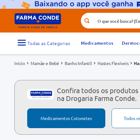
O que você busca? (Ex.: vitamina, fr
Termos mais buscados
1
º
medicamento
Medicamentos
Dermoc
3
º
tadalafila 5mg
Mamãe e Bebê
Banho Infantil
Hastes Flexíveis
Ha
5
º
dipirona
7
º
vitamina d
9
º
protetor solar
Confira todos os produtos
na Drogaria Farma Conde.
Medicamentos Cotonetes
Todos o