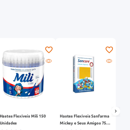
Hastes Flexíveis Mili 150
Hastes Flexíveis Sanfarma
Haste
Unidades
Mickey e Seus Amigos 75
Dive
Unidades
Unid