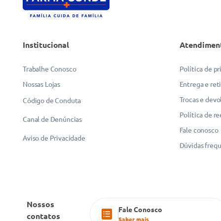
Institucional
Atendimen
ENVIAR AVALIAÇÃO
Trabalhe Conosco
Política de p
Nossas Lojas
Entrega e ret
Trocas e devo
Código de Conduta
Política de r
Canal de Denúncias
Fale conosco
Aviso de Privacidade
Dúvidas freq
Nossos
Fale Conosco
contatos
Saber mais