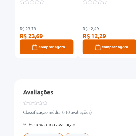
R$ 23,79
R$ 12,49
R$ 23,69
R$ 12,29
ra
comprar agora
comprar agora
Avaliações
Classificação média: 0
(0 avaliações)
Escreva uma avaliação