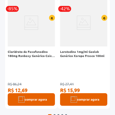
-85%
-42%
-
G
G
Cloridrato de Fexofenadina
Loratadina 1mg/ml Geolab
B
180mg Ranbaxy Genérico Caixa
Genérico Xarope Frasco 100ml
2
10 Comprimidos Revestidos
R$ 86,24
R$ 27,41
R
R$ 12,69
R$ 15,99
R
comprar agora
comprar agora