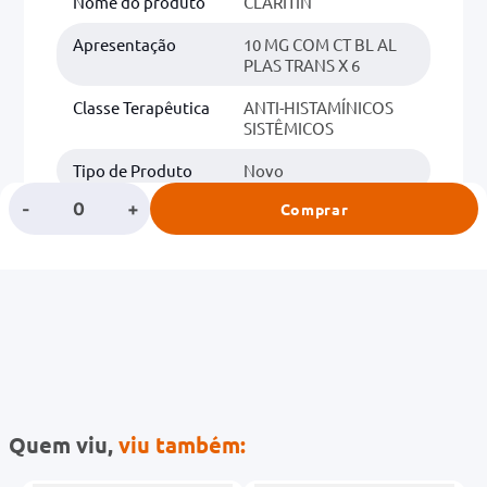
Nome do produto
CLARITIN
Apresentação
10 MG COM CT BL AL
PLAS TRANS X 6
Classe Terapêutica
ANTI-HISTAMÍNICOS
SISTÊMICOS
Tipo de Produto
Novo
-
+
Comprar
Classe
ANTIALERGICOS
Quem viu,
viu também: