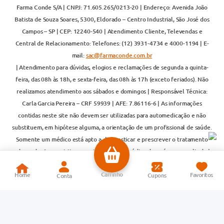
Farma Conde S/A | CNPJ: 71.605.265/0213-20 | Endereço: Avenida João
Batista de Souza Soares, 5300, Eldorado – Centro Industrial, São José dos
Campos – SP | CEP: 12240-540 | Atendimento Cliente, Televendas e
Central de Relacionamento: Telefones: (12) 3931-4734 e 4000-1194 | E-
mail:
sac@farmaconde.com.br
| Atendimento para dúvidas, elogios e reclamações de segunda a quinta-
feira, das 08h às 18h, e sexta-feira, das 08h às 17h (exceto feriados). Não
realizamos atendimento aos sábados e domingos | Responsável Técnica:
Carla Garcia Pereira – CRF 59939 | AFE: 7.86116-6 | As informações
contidas neste site não devem ser utilizadas para automedicação e não
substituem, em hipótese alguma, a orientação de um profissional de saúde.
Somente um médico está apto a diagnosticar e prescrever o tratamento
adequado. Ao persistirem os sintomas, um médico deverá ser consultado |
Os preços e promoções são válidos exclusivamente para compras realizadas
pela internet. As vendas on-line são realizadas por meio da Loja do Centro
de Distribuição (CD). Para mais informações, acesse:
www.anvisa.gov.br
| A Farma Conde S/A utiliza tecnologias avançadas de proteção de dados
para garantir segurança em suas compras. A privacidade e a segurança dos
clientes são compromissos da empresa. Todos os pedidos estão sujeitos à