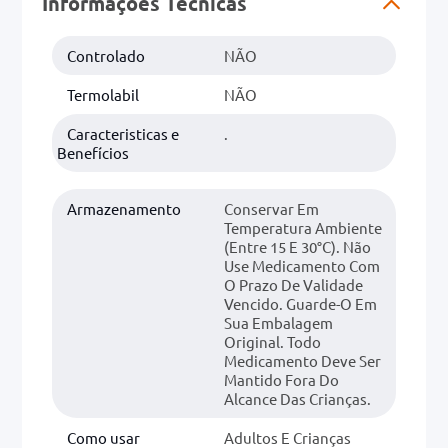
Informações Técnicas
0mg
Controlado
NÃO
r
Termolabil
NÃO
ez
Caracteristicas e
.
Benefícios
Armazenamento
Conservar Em
Temperatura Ambiente
(entre 15 E 30°C). Não
Use Medicamento Com
O Prazo De Validade
Vencido. Guarde-O Em
Sua Embalagem
Original. Todo
Medicamento Deve Ser
Mantido Fora Do
Alcance Das Crianças.
Como usar
Adultos E Crianças