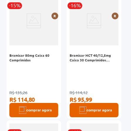
-15%
-16%
0mg
R
R
r
ez
Bramicar 80mg Caixa 60
Bramicar HCT 40/12,5mg
Comprimidos
Caixa 30 Comprimidos
Revestidos
R$ 135,26
R$ 114,12
R$ 114,80
R$ 95,99
comprar agora
comprar agora