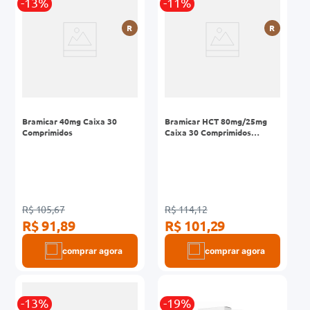
-13%
-11%
R
R
Bramicar 40mg Caixa 30
Bramicar HCT 80mg/25mg
Comprimidos
Caixa 30 Comprimidos
Revestidos
R$ 105,67
R$ 114,12
R$ 91,89
R$ 101,29
comprar agora
comprar agora
-13%
-19%