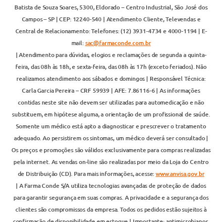
Batista de Souza Soares, 5300, Eldorado – Centro Industrial, São José dos
Campos – SP | CEP: 12240-540 | Atendimento Cliente, Televendas e
Central de Relacionamento: Telefones: (12) 3931-4734 e 4000-1194 | E-
mail:
sac@farmaconde.com.br
| Atendimento para dúvidas, elogios e reclamações de segunda a quinta-
feira, das 08h às 18h, e sexta-feira, das 08h às 17h (exceto feriados). Não
realizamos atendimento aos sábados e domingos | Responsável Técnica:
Carla Garcia Pereira – CRF 59939 | AFE: 7.86116-6 | As informações
contidas neste site não devem ser utilizadas para automedicação e não
substituem, em hipótese alguma, a orientação de um profissional de saúde.
Somente um médico está apto a diagnosticar e prescrever o tratamento
adequado. Ao persistirem os sintomas, um médico deverá ser consultado |
Os preços e promoções são válidos exclusivamente para compras realizadas
pela internet. As vendas on-line são realizadas por meio da Loja do Centro
de Distribuição (CD). Para mais informações, acesse:
www.anvisa.gov.br
| A Farma Conde S/A utiliza tecnologias avançadas de proteção de dados
para garantir segurança em suas compras. A privacidade e a segurança dos
clientes são compromissos da empresa. Todos os pedidos estão sujeitos à
confirmação de disponibilidade em estoque | Importante: antimicrobianos,