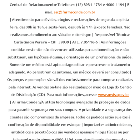
Central de Relacionamento: Telefones: (12) 3931-4734 e 4000-1194 | E-
mail:
sac@farmaconde.com.br
| Atendimento para dúvidas, elogios e reclamações de segunda a quinta-
feira, das 08h às 18h, e sexta-feira, das 08h às 17h (exceto feriados). Não
realizamos atendimento aos sábados e domingos | Responsável Técnica:
Carla Garcia Pereira – CRF 59939 | AFE: 7.86116-6 | As informações
contidas neste site não devem ser utilizadas para automedicação e não
substituem, em hipótese alguma, a orientação de um profissional de saúde.
Somente um médico está apto a diagnosticar e prescrever o tratamento
adequado. Ao persistirem os sintomas, um médico deverá ser consultado |
Os preços e promoções são válidos exclusivamente para compras realizadas
pela internet. As vendas on-line são realizadas por meio da Loja do Centro
de Distribuição (CD). Para mais informações, acesse:
www.anvisa.gov.br
| A Farma Conde S/A utiliza tecnologias avançadas de proteção de dados
para garantir segurança em suas compras. A privacidade e a segurança dos
clientes são compromissos da empresa. Todos os pedidos estão sujeitos à
confirmação de disponibilidade em estoque | Importante: antimicrobianos,
antibióticos e psicotrópicos são vendidos apenas em lojas físicas ou por
televendas pelo número 4000-1194, com atendimento de segunda a