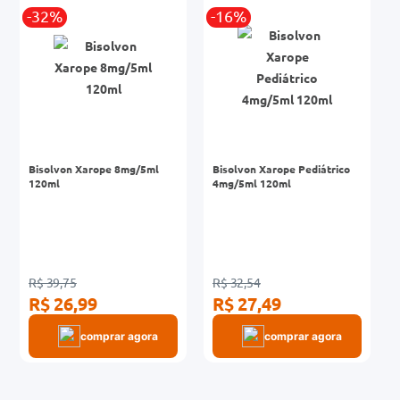
-32%
-16%
0mg
r
ez
Bisolvon Xarope 8mg/5ml
Bisolvon Xarope Pediátrico
120ml
4mg/5ml 120ml
R$ 39,75
R$ 32,54
R$ 26,99
R$ 27,49
comprar agora
comprar agora