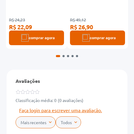
R
R$ 24,23
R$ 49,12
R$ 22,09
R$ 26,90
comprar agora
comprar agora
Avaliações
Classificação média: 0
(0 avaliações)
Faça login para escrever uma avaliação.
Mais recentes
Todos