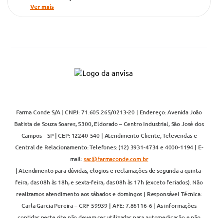
Ver mais
Farma Conde S/A | CNPJ: 71.605.265/0213-20 | Endereço: Avenida João
Batista de Souza Soares, 5300, Eldorado – Centro Industrial, São José dos
Campos – SP | CEP: 12240-540 | Atendimento Cliente, Televendas e
Central de Relacionamento: Telefones: (12) 3931-4734 e 4000-1194 | E-
mail:
sac@farmaconde.com.br
| Atendimento para dúvidas, elogios e reclamações de segunda a quinta-
feira, das 08h às 18h, e sexta-feira, das 08h às 17h (exceto feriados). Não
realizamos atendimento aos sábados e domingos | Responsável Técnica:
Carla Garcia Pereira – CRF 59939 | AFE: 7.86116-6 | As informações
contidas neste site não devem ser utilizadas para automedicação e não