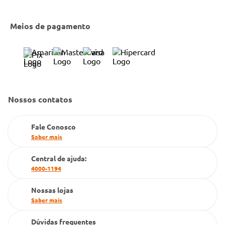
Canal de Denúncias
Entrega e Retirada em Loja
Cobre Oferta
Meios de pagamento
Bulário Anvisa
Trocas e Devoluções
Trabalhe Conosco
Condeclin
Política de Reembolso
Código de Conduta
Convênio Conlife
Fale Conosco
Gestão de marcas
Nossos contatos
Dúvidas Frequentes
Farmacia popular
Fale Conosco
PBM
Saber mais
Cartão Grupo Conde
Central de ajuda:
4000-1194
Televendas
Nossas lojas
Saber mais
Dúvidas frequentes