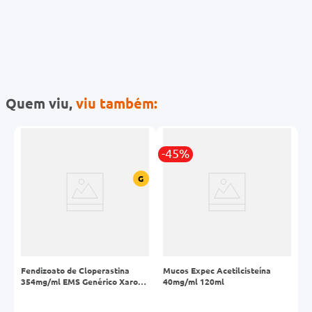
Quem viu,
viu também:
-45%
G
Fendizoato de Cloperastina
Mucos Expec Acetilcisteína
E
354mg/ml EMS Genérico Xarope
40mg/ml 120ml
E
Frasco 120ml
1