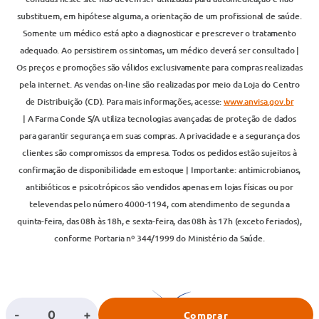
substituem, em hipótese alguma, a orientação de um profissional de saúde.
Somente um médico está apto a diagnosticar e prescrever o tratamento
adequado. Ao persistirem os sintomas, um médico deverá ser consultado |
Os preços e promoções são válidos exclusivamente para compras realizadas
pela internet. As vendas on-line são realizadas por meio da Loja do Centro
de Distribuição (CD). Para mais informações, acesse:
www.anvisa.gov.br
| A Farma Conde S/A utiliza tecnologias avançadas de proteção de dados
para garantir segurança em suas compras. A privacidade e a segurança dos
clientes são compromissos da empresa. Todos os pedidos estão sujeitos à
confirmação de disponibilidade em estoque | Importante: antimicrobianos,
antibióticos e psicotrópicos são vendidos apenas em lojas físicas ou por
televendas pelo número 4000-1194, com atendimento de segunda a
quinta-feira, das 08h às 18h, e sexta-feira, das 08h às 17h (exceto feriados),
conforme Portaria nº 344/1999 do Ministério da Saúde.
-
+
Comprar