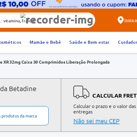
alda)
Insira 
2
º
fralda
osméticos
Mamãe e Bebê
Saúde e Bem estar
Cuidado
4
º
dipirona
e XR 32mg Caixa 30 Comprimidos Liberação Prolongada
6
º
absorvente
8
º
tadalafila 20mg
10
º
teste gravidez
 da Betadine
CALCULAR FRET
Calcular o prazo e o valor das
entregas
s produtos da marca
Não sei meu CEP