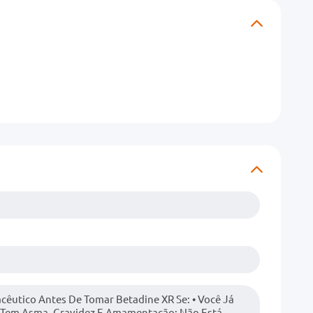
êutico Antes De Tomar Betadine XR Se: • Você Já
ê Tem Asma. Gravidez E Amamentação: Não Está