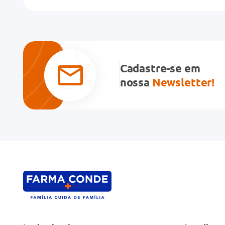
Título
Avalie o produto de 1 a 5 estrelas
★
★
★
★
★
Cadastre-se em
Seu nome
nossa
Newsletter!
Endereço de email
Escreva uma avaliação