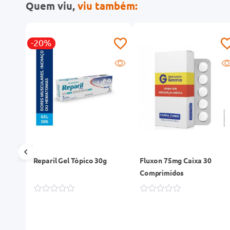
Quem viu,
viu também:
-20%
R
30
Reparil Gel Tópico 30g
Fluxon 75mg Caixa 30
dos
Comprimidos