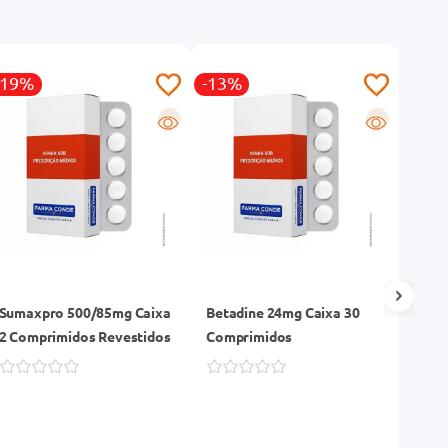
-19%
-13%
-13
R
R
Sumaxpro 500/85mg Caixa
Betadine 24mg Caixa 30
Zomi
2 Comprimidos Revestidos
Comprimidos
Comp