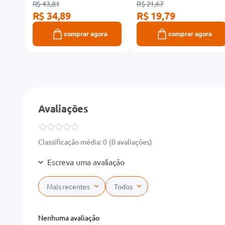
R$ 43,81
R$ 21,67
R$ 34,89
R$ 19,79
ra
comprar agora
comprar agora
Avaliações
Classificação média: 0
(0 avaliações)
Escreva uma avaliação
Mais recentes
Todos
Adicionar avaliação
Nenhuma avaliação