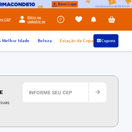
Entre ou
seu
CEP
cadastre-se
s Melhor Idade
Beleza
Estação da Copa
Cupons
E
 suas