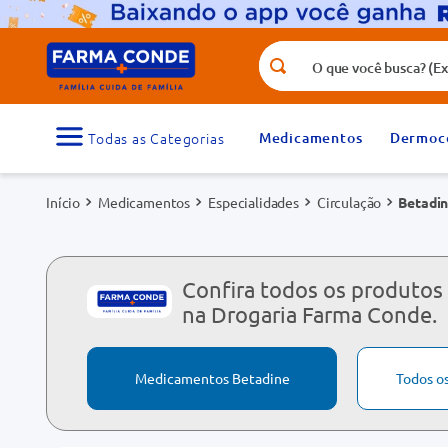
O que você busca? (Ex.: vitamina, fr
Termos mais buscados
1
º
medicamento
Medicamentos
Dermoc
3
º
tadalafila 5mg
Medicamentos
Especialidades
Circulação
Betadin
5
º
rosuvastatina 20mg
7
º
vitamina d
9
º
protetor solar
Confira todos os produtos
na Drogaria Farma Conde.
Medicamentos Betadine
Todos o