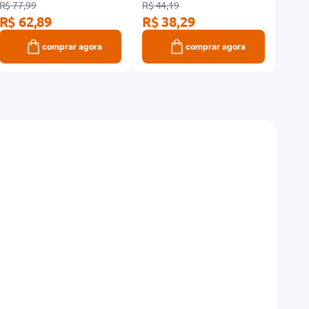
R$ 77,99
R$ 44,19
R$ 78
R$ 62,89
R$ 38,29
R$ 
comprar agora
comprar agora