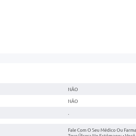
NÃO
NÃO
.
Fale Com O Seu Médico Ou Farmac
Teve Úlcera No Estômago; • Voc