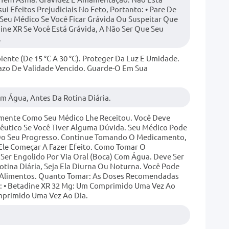
ui Efeitos Prejudiciais No Feto, Portanto: • Pare De
Seu Médico Se Você Ficar Grávida Ou Suspeitar Que
ine XR Se Você Está Grávida, A Não Ser Que Seu
.
te (de 15 °C A 30 °C). Proteger Da Luz E Umidade.
zo De Validade Vencido. Guarde-O Em Sua
m Água, Antes Da Rotina Diária.
mente Como Seu Médico Lhe Receitou. Você Deve
êutico Se Você Tiver Alguma Dúvida. Seu Médico Pode
Do Seu Progresso. Continue Tomando O Medicamento,
Ele Começar A Fazer Efeito. Como Tomar O
er Engolido Por Via Oral (boca) Com Água. Deve Ser
otina Diária, Seja Ela Diurna Ou Noturna. Você Pode
Alimentos. Quanto Tomar: As Doses Recomendadas
o: • Betadine XR 32 Mg: Um Comprimido Uma Vez Ao
mprimido Uma Vez Ao Dia.