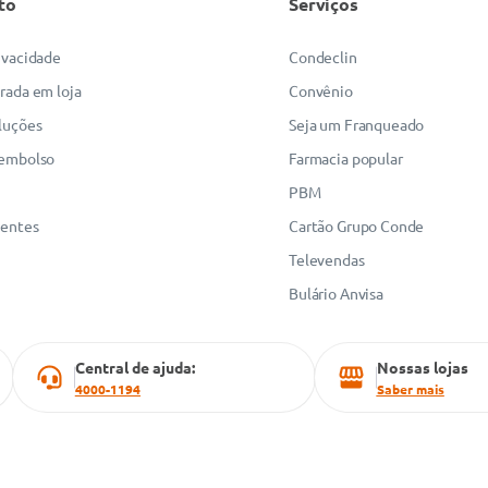
to
Serviços
rivacidade
Condeclin
irada em loja
Convênio
luções
Seja um Franqueado
eembolso
Farmacia popular
PBM
uentes
Cartão Grupo Conde
Televendas
Bulário Anvisa
Central de ajuda:
Nossas lojas
4000-1194
Saber mais