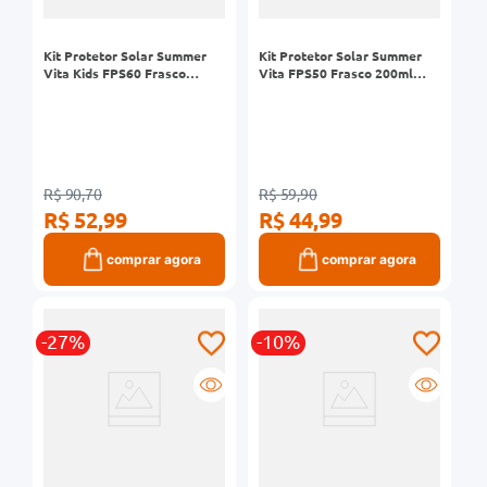
Kit Protetor Solar Summer
Kit Protetor Solar Summer
Vita Kids FPS60 Frasco
Vita FPS50 Frasco 200ml
120ml + Repelente ON Kids
+Protetor Labial FPS50 4,5g
Loção Frasco 120ml
R$ 90,70
R$ 59,90
R$ 52,99
R$ 44,99
comprar agora
comprar agora
-27%
-10%