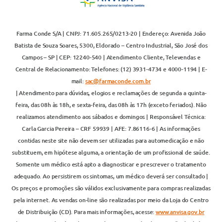
Farma Conde S/A | CNPJ: 71.605.265/0213-20 | Endereço: Avenida João
Batista de Souza Soares, 5300, Eldorado – Centro Industrial, São José dos
Campos – SP | CEP: 12240-540 | Atendimento Cliente, Televendas e
Central de Relacionamento: Telefones: (12) 3931-4734 e 4000-1194 | E-
mail:
sac@farmaconde.com.br
| Atendimento para dúvidas, elogios e reclamações de segunda a quinta-
feira, das 08h às 18h, e sexta-feira, das 08h às 17h (exceto feriados). Não
realizamos atendimento aos sábados e domingos | Responsável Técnica:
Carla Garcia Pereira – CRF 59939 | AFE: 7.86116-6 | As informações
contidas neste site não devem ser utilizadas para automedicação e não
substituem, em hipótese alguma, a orientação de um profissional de saúde.
Somente um médico está apto a diagnosticar e prescrever o tratamento
adequado. Ao persistirem os sintomas, um médico deverá ser consultado |
Os preços e promoções são válidos exclusivamente para compras realizadas
pela internet. As vendas on-line são realizadas por meio da Loja do Centro
de Distribuição (CD). Para mais informações, acesse:
www.anvisa.gov.br