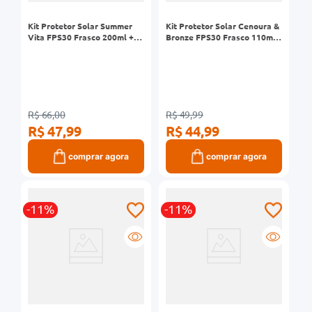
Kit Protetor Solar Summer
Kit Protetor Solar Cenoura &
Vita FPS30 Frasco 200ml +
Bronze FPS30 Frasco 110ml
Repelente ON Loção Frasco
+ Óleo FPS6 Frasco 110ml
100ml
R$ 66,00
R$ 49,99
R$ 47,99
R$ 44,99
comprar agora
comprar agora
-11%
-11%