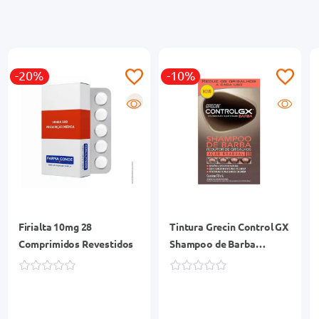
-20%
-10%
R
Firialta 10mg 28
Tintura Grecin Control GX
Comprimidos Revestidos
Shampoo de Barba
Redutor de Grisalhos
118ml