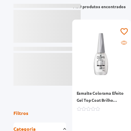
1499
produtos
Filtros
Categoria
Cabelos
Cuidados Mãos e Pés
Cuidados Faciais
Cuidados com o Corpo
Proteção Solar
Maquiagem
Subcategoria
Colorações
Esmalte Colorama Efeito
Esmaltes
Gel Top Coat Brilho
Finalizadores e Leave-
Diamente 8ml
In
Loções, Cremes e
Óleos
Shampoos