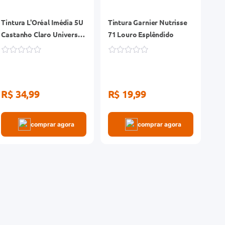
Tintura L'Oréal Imédia 5U
Tintura Garnier Nutrisse
Castanho Claro Universal
71 Louro Esplêndido
Permamente Sem Amônia
R$ 34,99
R$ 19,99
comprar agora
comprar agora
-25%