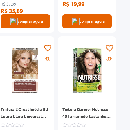
R$ 19,99
R$ 37,99
R$ 35,89
comprar agora
comprar agora
Tintura L'Oréal Imédia 8U
Tintura Garnier Nutrisse
Louro Claro Universal
40 Tamarindo Castanho
Permamente Sem Amônia
Natural