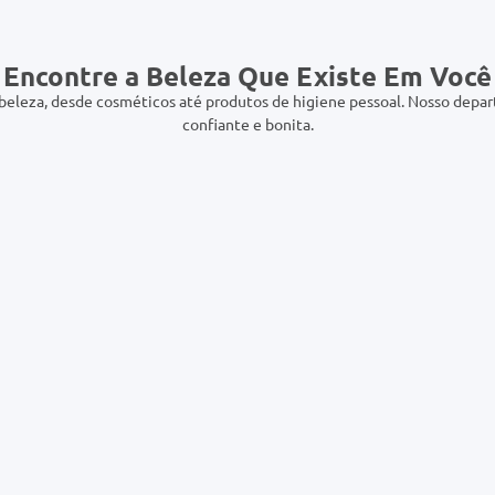
Tintura Garnier Nutrisse
Ducray Kertyol PSO
10 Preto Onix
Shampoo Reequilibrante
100ml
R$ 19,99
R$ 119,99
comprar agora
comprar agora