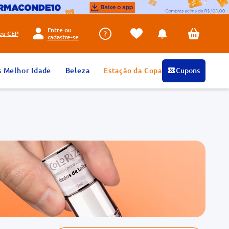
Entre ou
seu
CEP
cadastre-se
s Melhor Idade
Beleza
Estação da Copa
Cupons