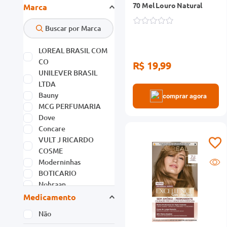
70 Mel Louro Natural
Nohraan
Medicamento
Ver mais 190
Não
productPbmOn
R$ 19,99
S
Tarja
comprar agora
Tarja Vermelha
Faixas de preço
R$ 0,00
R$ 300,00