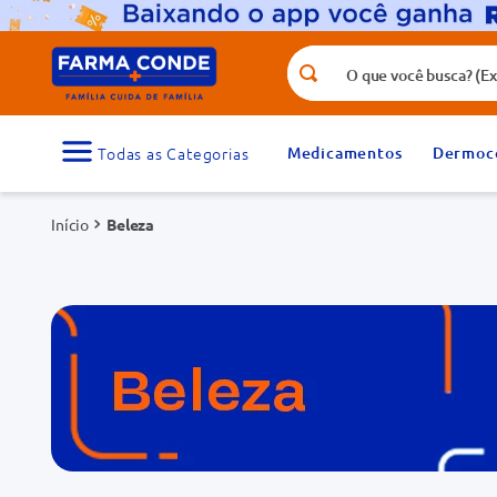
O que você busca? (Ex.: vitamina, fr
Termos mais buscados
1
º
medicamento
Medicamentos
Dermoc
3
º
tadalafila 5mg
Beleza
5
º
dipirona
7
º
vitamina d
9
º
protetor solar