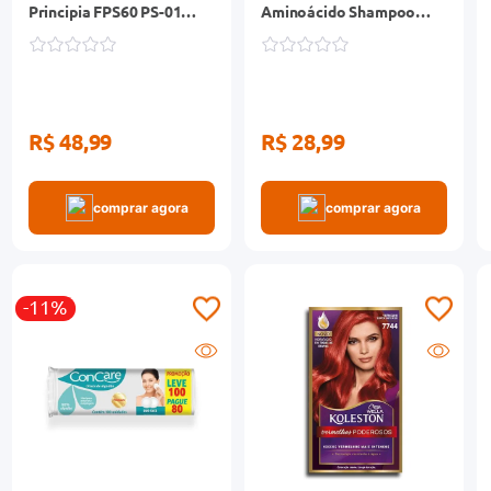
Principia FPS60 PS-01
Aminoácido Shampoo
40ml
350ml + Condicionador
175ml
R$ 48,99
R$ 28,99
comprar agora
comprar agora
-11%