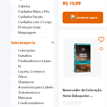
R$ 10,99
Acessórios para Cabelo
Tratamentos e
Máscaras
comprar agora
Condicionadores
Limpeza de Pele
Protetores Labiais
Ver mais 14
Fabricante
LOREAL BRASIL COM
CO
UNILEVER BRASIL
LTDA
BAUNY
MCG PERFUMARIA
VULT J RICARDO
Removedor de Coloração
COSME
Yamá Dekapcolor
CONCARE
Monodose 120ml
BOTICARIO