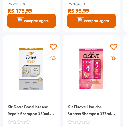
R$ 219,88
R$ 104,99
R$ 175,99
R$ 93,99
comprar agora
comprar agora
Kit Dove Bond Intense
Kit Elseve Liso dos
Repair Shampoo 350ml +
Sonhos Shampoo 375ml +
Condicionador 150ml
Condicionador 170ml