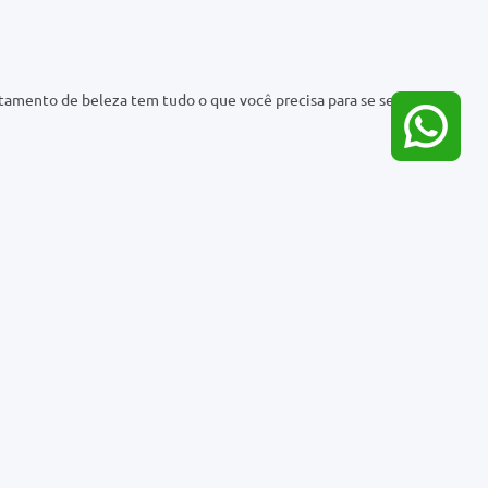
Coloração Wella Soft
Loção Hidratante Nivea
Color 67 Chocolate sem
Milk Pele Seca a
Amônia
Extrasseca Frasco 400ml
R$ 25,99
R$ 31,99
R$ 23,99
comprar agora
comprar agora
-11%