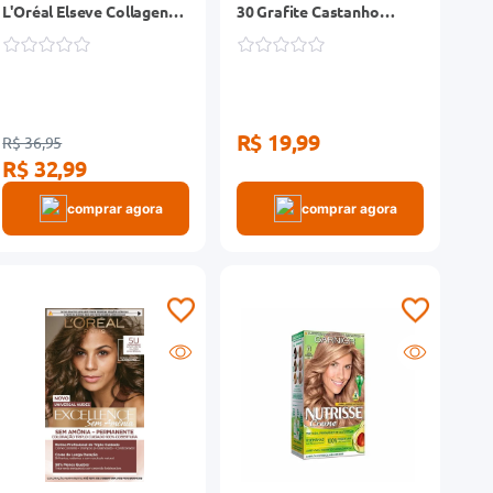
L'Oréal Elseve Collagen
30 Grafite Castanho
Lifter Pote 300g
Escuro
R$ 19,99
R$ 36,95
R$ 32,99
comprar agora
comprar agora