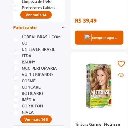
IMÉDIA
COR & TON
NIVEA
R$ 39,49
Ver mais 146
Marca
comprar agora
LOREAL BRASIL COM
CO
UNILEVER BRASIL
LTDA
Bauny
MCG PERFUMARIA
Dove
Concare
VULT J RICARDO
COSME
Moderninhas
Tintura Garnier Nutrisse
BOTICARIO