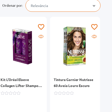
Relevância
Kit L'Oréal Elseve
Tintura Garnier Nutrisse
Collagen Lifter Shampoo
60 Aveia Louro Escuro
385ml + Condicionador
170ml