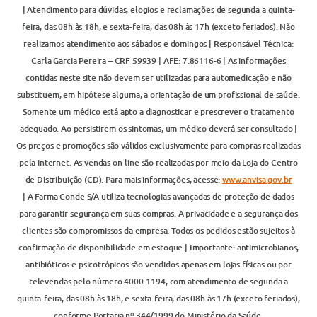
| Atendimento para dúvidas, elogios e reclamações de segunda a quinta-
feira, das 08h às 18h, e sexta-feira, das 08h às 17h (exceto feriados). Não
realizamos atendimento aos sábados e domingos | Responsável Técnica:
Carla Garcia Pereira – CRF 59939 | AFE: 7.86116-6 | As informações
contidas neste site não devem ser utilizadas para automedicação e não
substituem, em hipótese alguma, a orientação de um profissional de saúde.
Somente um médico está apto a diagnosticar e prescrever o tratamento
adequado. Ao persistirem os sintomas, um médico deverá ser consultado |
Os preços e promoções são válidos exclusivamente para compras realizadas
pela internet. As vendas on-line são realizadas por meio da Loja do Centro
de Distribuição (CD). Para mais informações, acesse:
www.anvisa.gov.br
| A Farma Conde S/A utiliza tecnologias avançadas de proteção de dados
para garantir segurança em suas compras. A privacidade e a segurança dos
clientes são compromissos da empresa. Todos os pedidos estão sujeitos à
confirmação de disponibilidade em estoque | Importante: antimicrobianos,
antibióticos e psicotrópicos são vendidos apenas em lojas físicas ou por
televendas pelo número 4000-1194, com atendimento de segunda a
quinta-feira, das 08h às 18h, e sexta-feira, das 08h às 17h (exceto feriados),
conforme Portaria nº 344/1999 do Ministério da Saúde.