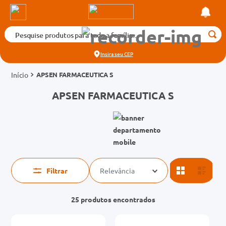
Pesquise produtos para toda a família...
Termos mais buscados
Insira seu
CEP
1
º
medicamento
APSEN FARMACEUTICA S
2
º
fralda
APSEN FARMACEUTICA S
3
º
tadalafila 5mg
4
º
rosuvastatina 20mg
5
º
dipirona
6
º
absorvente
7
º
vitamina d
Filtrar
Relevância
8
º
tadalafila 20mg
25
produtos
9
º
protetor solar
10
º
teste gravidez