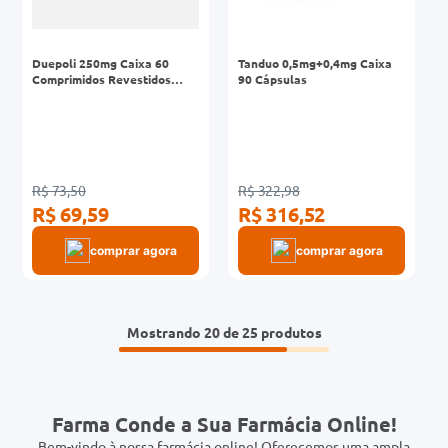
Duepoli 250mg Caixa 60
Tanduo 0,5mg+0,4mg Caixa
Comprimidos Revestidos
90 Cápsulas
Liberação Prolongada
R$ 73,50
R$ 322,98
R$ 69,59
R$ 316,52
comprar agora
comprar agora
Mostrando
20 de 25
Farma Conde a Sua Farmácia Online!
Bem-vindo à nossa farmácia online! Oferecemos uma ampla