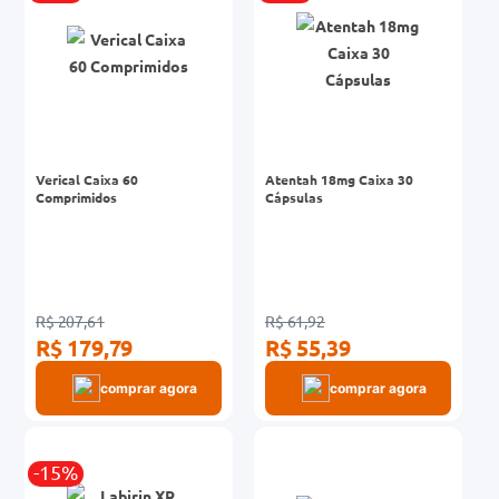
Verical Caixa 60
Atentah 18mg Caixa 30
Comprimidos
Cápsulas
R$ 207,61
R$ 61,92
R$ 179,79
R$ 55,39
comprar agora
comprar agora
-15%