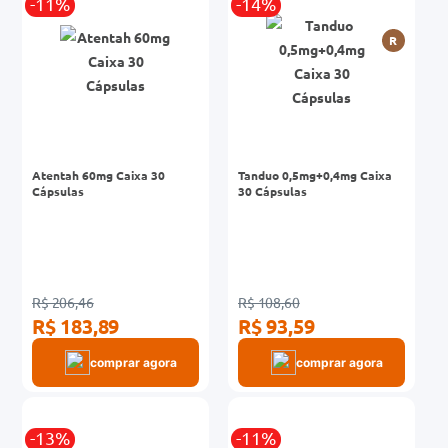
-11%
-14%
R
Atentah 60mg Caixa 30
Tanduo 0,5mg+0,4mg Caixa
Cápsulas
30 Cápsulas
R$ 206,46
R$ 108,60
R$ 183,89
R$ 93,59
comprar agora
comprar agora
-13%
-11%