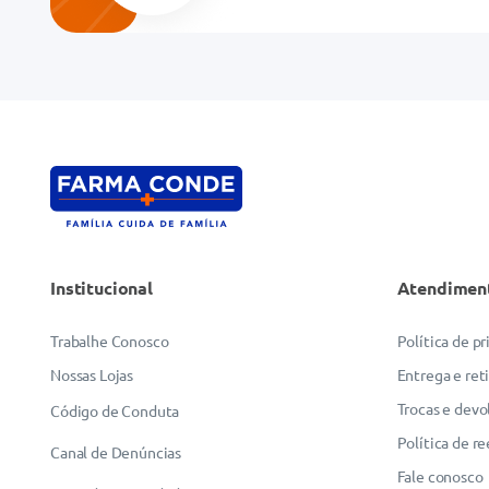
Endereço de email
Escreva uma avaliação
Institucional
Atendimen
ENVIAR AVALIAÇÃO
Trabalhe Conosco
Política de p
Nossas Lojas
Entrega e ret
Trocas e devo
Código de Conduta
Política de r
Canal de Denúncias
Fale conosco