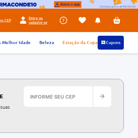
Entre ou
seu
CEP
cadastre-se
s Melhor Idade
Beleza
Estação da Copa
Cupons
E
 suas