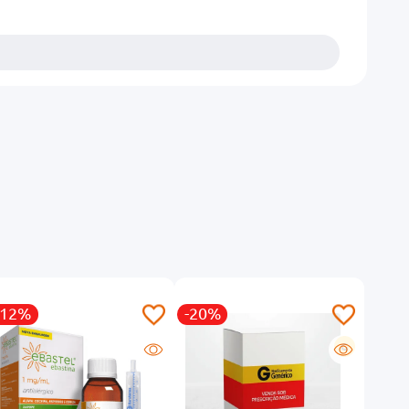
-12%
-20%
G