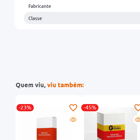
Fabricante
Classe
Quem viu,
viu também:
-23%
-45%
G
G
G