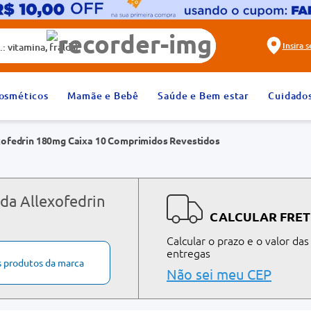
alda)
Insira 
2
º
fralda
osméticos
Mamãe e Bebê
Saúde e Bem estar
Cuidado
4
º
dipirona
xofedrin 180mg Caixa 10 Comprimidos Revestidos
6
º
absorvente
8
º
tadalafila 20mg
10
º
teste gravidez
da Allexofedrin
CALCULAR FRET
Calcular o prazo e o valor das
entregas
s produtos da marca
Não sei meu CEP