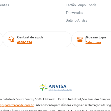
uentes
Cartão Grupo Conde
Televendas
Bulário Anvisa
Central de ajuda:
Nossas lojas
4000-1194
Saber mais
 Batista de Souza Soares, 5300, Eldorado – Centro Industrial, São José dos Campos 
grupofarmaconde.com.br
| Atendimento para dúvidas, elogios e reclamações de segun
nsável Técnica: Carla Garcia Pereira – CRF 59939 | AFE: 7.86116-6 | As informações 