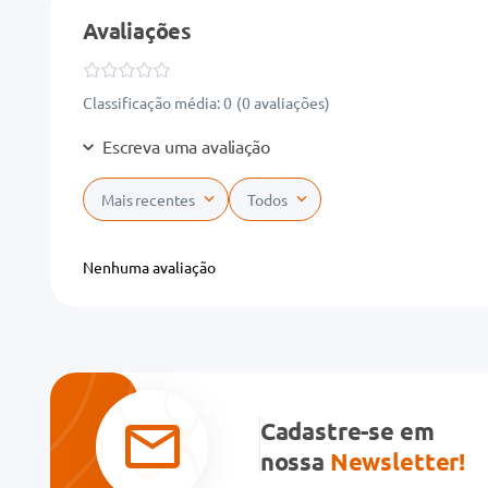
Avaliações
Classificação média: 0
(0 avaliações)
Escreva uma avaliação
Mais recentes
Todos
Adicionar avaliação
Nenhuma avaliação
Título
Avalie o produto de 1 a 5 estrelas
★
★
★
★
★
Cadastre-se em
Seu nome
nossa
Newsletter!