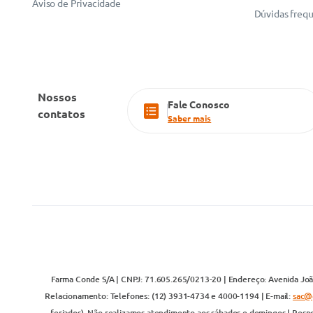
Aviso de Privacidade
Dúvidas freq
Nossos
Fale Conosco
contatos
Saber mais
Farma Conde S/A | CNPJ: 71.605.265/0213-20 | Endereço: Avenida João
Relacionamento: Telefones: (12) 3931-4734 e 4000-1194 | E-mail:
sac@
feriados). Não realizamos atendimento aos sábados e domingos | Respo