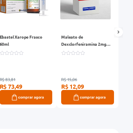
Ebastel Xarope Frasco
Maleato de
Clori
60ml
Dexclorfeniramina 2mg
Fexo
EMS Genérico Caixa 20
Vitam
Comprimidos
Gené
Fras
R$ 83,81
R$ 15,06
R$ 59
R$ 73,49
R$ 12,09
R$ 
comprar agora
comprar agora