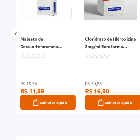
Maleato de
Cloridrato de Hidroxizina
Dexclorfeniramina
2mg/ml Eurofarma
 10
2mg/5ml + Betametasona
Genérico Solução Frasco
dos
0,25mg/5ml Cimed
120ml
Genérico Xarope Frasco
120ml
R$ 15,36
R$ 30,85
R$ 11,89
R$ 16,90
ra
comprar agora
comprar agora