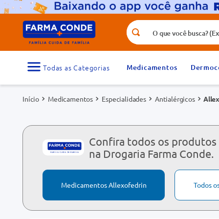
O que você busca? (Ex.: vitamina, fr
Termos mais buscados
1
º
medicamento
Medicamentos
Dermoc
3
º
tadalafila 5mg
Medicamentos
Especialidades
Antialérgicos
Alle
5
º
rosuvastatina 20mg
7
º
vitamina d
9
º
protetor solar
Confira todos os produtos 
na Drogaria Farma Conde.
Medicamentos Allexofedrin
Todos o