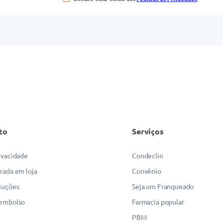
to
Serviços
rivacidade
Condeclin
irada em loja
Convênio
luções
Seja um Franqueado
eembolso
Farmacia popular
PBM