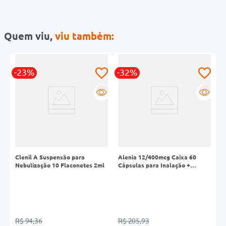
Quem viu,
viu também:
-23%
-32%
-
R
R
R
Clenil A Suspensão para
Alenia 12/400mcg Caixa 60
D
Nebulização 10 Flaconetes 2ml
Cápsulas para Inalação +
N
Inalador
R$ 94,36
R$ 205,93
R