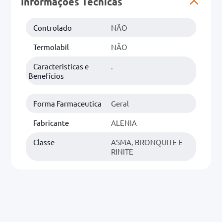
Informações Técnicas
0mg
Controlado
NÃO
r
Termolabil
NÃO
ez
Caracteristicas e
.
Benefícios
Forma Farmaceutica
Geral
Fabricante
ALENIA
Classe
ASMA, BRONQUITE E
RINITE