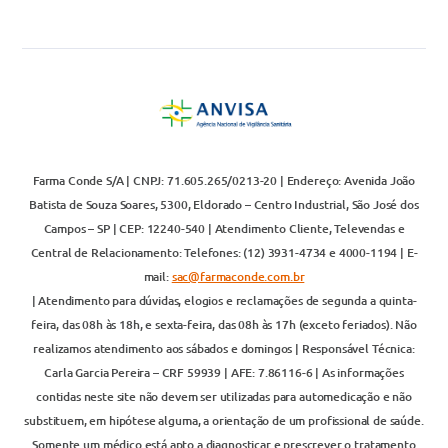
Farma Conde S/A | CNPJ: 71.605.265/0213-20 | Endereço: Avenida João
Batista de Souza Soares, 5300, Eldorado – Centro Industrial, São José dos
Campos – SP | CEP: 12240-540 | Atendimento Cliente, Televendas e
Central de Relacionamento: Telefones: (12) 3931-4734 e 4000-1194 | E-
mail:
sac@farmaconde.com.br
| Atendimento para dúvidas, elogios e reclamações de segunda a quinta-
feira, das 08h às 18h, e sexta-feira, das 08h às 17h (exceto feriados). Não
realizamos atendimento aos sábados e domingos | Responsável Técnica:
Carla Garcia Pereira – CRF 59939 | AFE: 7.86116-6 | As informações
contidas neste site não devem ser utilizadas para automedicação e não
substituem, em hipótese alguma, a orientação de um profissional de saúde.
Somente um médico está apto a diagnosticar e prescrever o tratamento