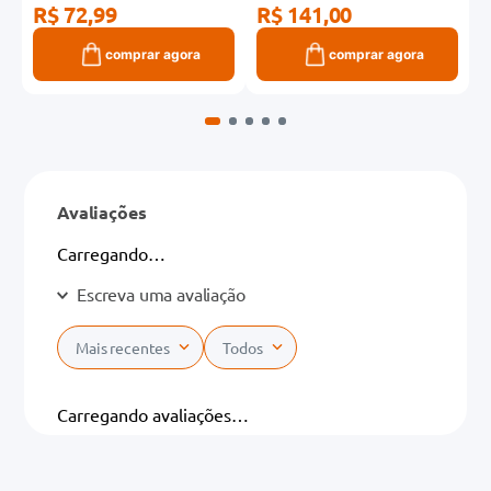
R$ 72,99
R$ 141,00
R
comprar agora
comprar agora
Avaliações
Carregando…
Escreva uma avaliação
Mais recentes
Todos
Adicionar avaliação
Carregando avaliações…
Título