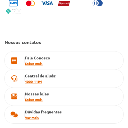
Condeclin
Política de Reembolso
Código de Conduta
Convênio Conlife
Fale Conosco
Gestão de marcas
Dúvidas Frequentes
Farmacia popular
Nossos contatos
PBM
Fale Conosco
Cartão Grupo Conde
Saber mais
Televendas
Central de ajuda:
4000-1194
Nossas lojas
Saber mais
Dúvidas frequentes
Ver mais