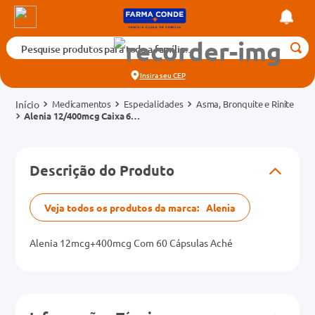
Pesquise produtos para toda a família...
Termos mais buscados
Insira seu
CEP
1
º
medicamento
Medicamentos
Especialidades
Asma, Bronquite e Rinite
2
º
fralda
Alenia 12/400mcg Caixa 60
Cápsulas para Inalação +
3
º
tadalafila 5mg
Inalador
cados
4
º
dipirona
Descrição do Produto
o
5
º
rosuvastatina 20mg
6
º
absorvente
Veja todos os produtos da marca:
Alenia
mg
7
º
vitamina d
Alenia 12mcg+400mcg Com 60 Cápsulas Aché
8
º
tadalafila 20mg
na 20mg
9
º
protetor solar
10
º
teste gravidez