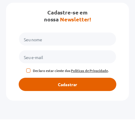
Cadastre-se em
Avalie o produto de 1 a 5 estrelas
nossa
Newsletter!
★
★
★
★
★
Seu nome
Endereço de email
Declaro estar ciente das
Políticas de Privacidade
.
Escreva uma avaliação
Cadastrar
ENVIAR AVALIAÇÃO