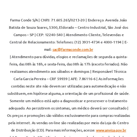
Farma Conde S/A | CNPJ: 71.605.265/0213-20 | Endereço: Avenida João
Batista de Souza Soares, 5300, Eldorado – Centro Industrial, São José dos
Campos – SP | CEP: 12240-540 | Atendimento Cliente, Televendas e
Central de Relacionamento: Telefones: (12) 3931-4734 e 4000-1194 | E-
mail:
sac@farmaconde.com.br
| Atendimento para dúvidas, elogios e reclamações de segunda a quinta-
feira, das 08h às 18h, e sexta-feira, das 08h às 17h (exceto feriados). Não
realizamos atendimento aos sábados e domingos | Responsável Técnica:
Carla Garcia Pereira – CRF 59939 | AFE: 7.86116-6 | As informações
contidas neste site não devem ser utilizadas para automedicação e não
substituem, em hipótese alguma, a orientação de um profissional de saúde.
Somente um médico está apto a diagnosticar e prescrever o tratamento
adequado. Ao persistirem os sintomas, um médico deverá ser consultado |
Os preços e promoções são válidos exclusivamente para compras realizadas
pela internet. As vendas on-line são realizadas por meio da Loja do Centro
de Distribuição (CD). Para mais informações, acesse:
www.anvisa.gov.br