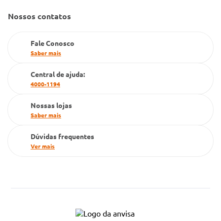
Gestão de marcas
Nossos contatos
Dúvidas Frequentes
Farmacia popular
Fale Conosco
PBM
Saber mais
Cartão Grupo Conde
Central de ajuda:
4000-1194
Televendas
Nossas lojas
Saber mais
Dúvidas frequentes
Ver mais