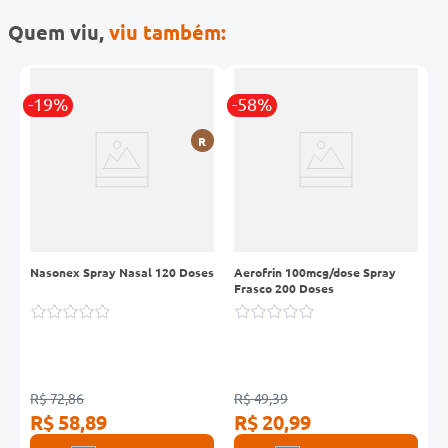
Quem viu,
viu também:
-19%
-58%
R
R
Nasonex Spray Nasal 120 Doses
Aerofrin 100mcg/dose Spray
N
Frasco 200 Doses
1
R$ 72,86
R$ 49,39
R
R$ 58,89
R$ 20,99
R