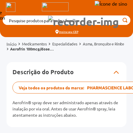
Pesquise produtos para toda a família...
Termos mais buscados
Insira seu
CEP
1
º
medicamento
Medicamentos
Especialidades
Asma, Bronquite e Rinite
2
º
fralda
Aerofrin 100mcg/dose
Spray Frasco 200 Doses
3
º
tadalafila 5mg
cados
4
º
rosuvastatina 20mg
Descrição do Produto
o
5
º
dipirona
6
º
absorvente
Veja todos os produtos da marca:
PHARMASCIENCE LAB
mg
7
º
vitamina d
Aerofrin® spray deve ser administrado apenas através de
na 20mg
8
º
tadalafila 20mg
inalação por via oral. Antes de usar Aerofrin® spray, leia
atentamente as instruções abaixo.
9
º
protetor solar
10
º
teste gravidez