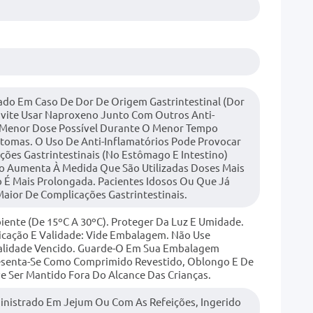
ado Em Caso De Dor De Origem Gastrintestinal (dor
Evite Usar Naproxeno Junto Com Outros Anti-
 A Menor Dose Possível Durante O Menor Tempo
ntomas. O Uso De Anti-Inflamatórios Pode Provocar
ções Gastrintestinais (no Estômago E Intestino)
co Aumenta À Medida Que São Utilizadas Doses Mais
 É Mais Prolongada. Pacientes Idosos Ou Que Já
aior De Complicações Gastrintestinais.
nte (de 15ºC A 30ºC). Proteger Da Luz E Umidade.
icação E Validade: Vide Embalagem. Não Use
lidade Vencido. Guarde-O Em Sua Embalagem
esenta-Se Como Comprimido Revestido, Oblongo E De
 Ser Mantido Fora Do Alcance Das Crianças.
nistrado Em Jejum Ou Com As Refeições, Ingerido