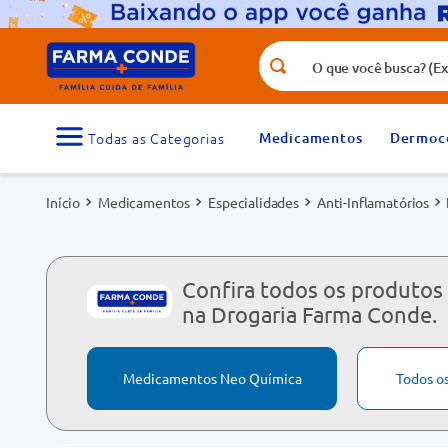
O que você busca? (Ex.: vitamina, fr
Termos mais buscados
1
º
medicamento
Medicamentos
Dermoc
3
º
tadalafila 5mg
Medicamentos
Especialidades
Anti-Inflamatórios
5
º
dipirona
7
º
vitamina d
9
º
protetor solar
Confira todos os produtos
na Drogaria Farma Conde.
Medicamentos Neo Química
Todos o