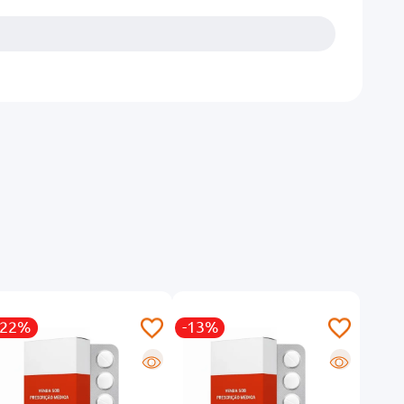
-22%
-13%
-11
R
R