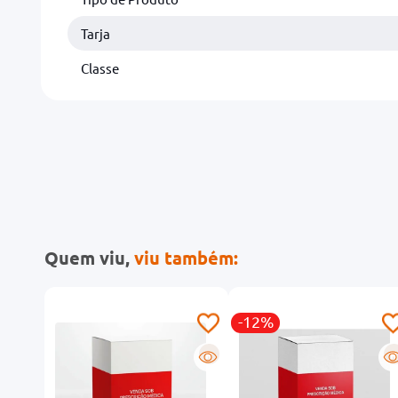
Tarja
Classe
Quem viu,
viu também:
-12%
G
R
R