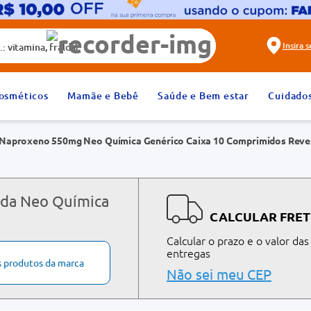
alda)
Insira 
2
º
fralda
osméticos
Mamãe e Bebê
Saúde e Bem estar
Cuidado
4
º
rosuvastatina 20mg
Naproxeno 550mg Neo Química Genérico Caixa 10 Comprimidos Reve
6
º
absorvente
8
º
tadalafila 20mg
10
º
teste gravidez
 da Neo Química
CALCULAR FRET
Calcular o prazo e o valor das
entregas
s produtos da marca
Não sei meu CEP