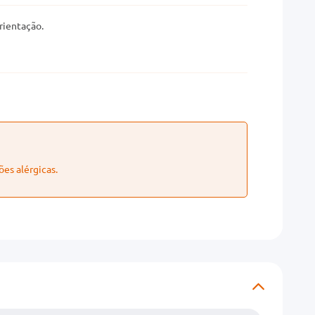
rientação.
ões alérgicas.