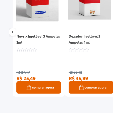
00mg
Nevrix Injetável 3 Ampolas
Dexador Injetável 3
4
2ml
Ampolas 1ml
R$ 27,17
R$ 52,12
R$ 25,49
R$ 45,99
ra
comprar agora
comprar agora