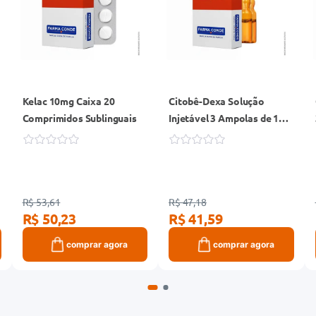
Kelac 10mg Caixa 20
Citobê-Dexa Solução
Comprimidos Sublinguais
Injetável 3 Ampolas de 1ml
+ 3 Ampolas de 2ml
R$ 53,61
R$ 47,18
R$ 50,23
R$ 41,59
comprar agora
comprar agora