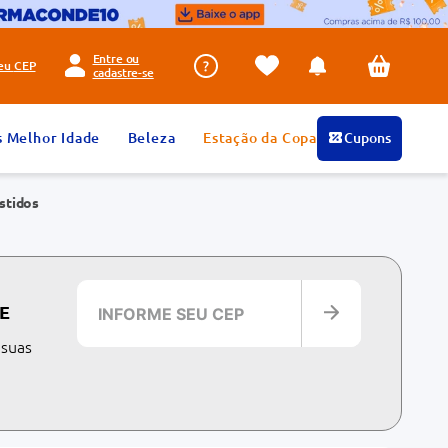
Entre ou
seu
CEP
cadastre-se
s Melhor Idade
Beleza
Estação da Copa
Cupons
stidos
E
 suas