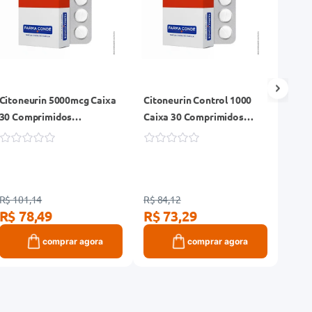
Citoneurin 5000mcg Caixa
Citoneurin Control 1000
Melo
30 Comprimidos
Caixa 30 Comprimidos
Euro
Revestidos
Revestidos
10 C
Orodi
R$ 101,14
R$ 84,12
R$ 52
R$ 78,49
R$ 73,29
R$ 
comprar agora
comprar agora