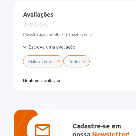
Avaliações
Classificação média: 0
(0 avaliações)
Escreva uma avaliação
Mais recentes
Todos
Adicionar avaliação
Nenhuma avaliação
Título
Avalie o produto de 1 a 5 estrelas
★
★
★
★
★
Cadastre-se em
Seu nome
nossa
Newsletter!