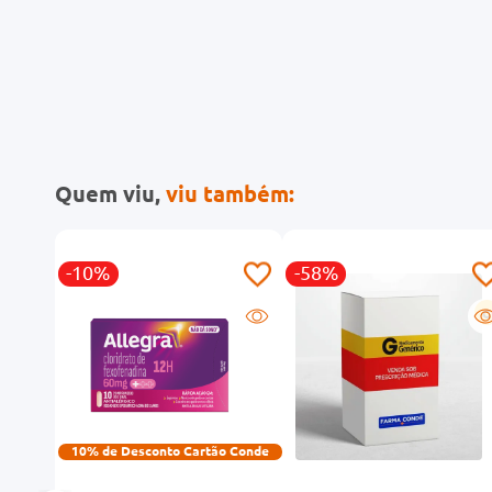
Quem viu,
viu também:
-10%
-58%
G
10% de Desconto Cartão Conde