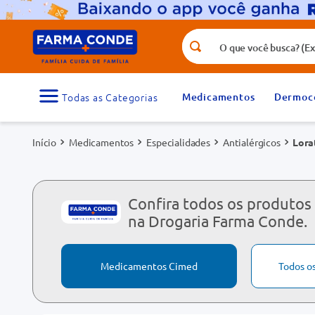
O que você busca? (Ex.: vitamina, fr
Termos mais buscados
1
º
medicamento
Medicamentos
Dermoc
3
º
tadalafila 5mg
Medicamentos
Especialidades
Antialérgicos
Lora
5
º
dipirona
7
º
vitamina d
9
º
protetor solar
Confira todos os produtos
na Drogaria Farma Conde.
Medicamentos Cimed
Todos o