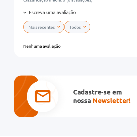
Escreva uma avaliação
Mais recentes
Todos
Adicionar avaliação
Nenhuma avaliação
Título
Avalie o produto de 1 a 5 estrelas
★
★
★
★
★
Cadastre-se em
Seu nome
nossa
Newsletter!
Endereço de email