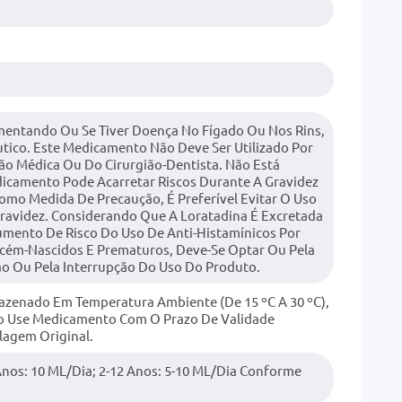
mentando Ou Se Tiver Doença No Fígado Ou Nos Rins,
tico. Este Medicamento Não Deve Ser Utilizado Por
ão Médica Ou Do Cirurgião-Dentista. Não Está
dicamento Pode Acarretar Riscos Durante A Gravidez
mo Medida De Precaução, É Preferível Evitar O Uso
avidez. Considerando Que A Loratadina É Excretada
umento De Risco Do Uso De Anti-Histamínicos Por
ecém-Nascidos E Prematuros, Deve-Se Optar Ou Pela
 Ou Pela Interrupção Do Uso Do Produto.
zenado Em Temperatura Ambiente (de 15 ºC A 30 ºC),
o Use Medicamento Com O Prazo De Validade
agem Original.
Anos: 10 ML/dia; 2-12 Anos: 5-10 ML/dia Conforme