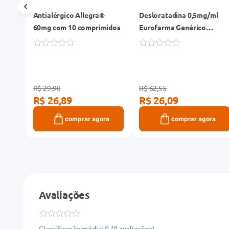
Antialérgico Allegra®
Desloratadina 0,5mg/ml
60mg com 10 comprimidos
Eurofarma Genérico
Xarope Frasco 100ml
R$ 29,90
R$ 62,55
R$ 26,89
R$ 26,09
ra
comprar agora
comprar agora
Avaliações
Classificação média: 0
(0 avaliações)