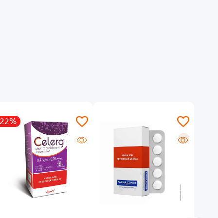
-22%
-13
R