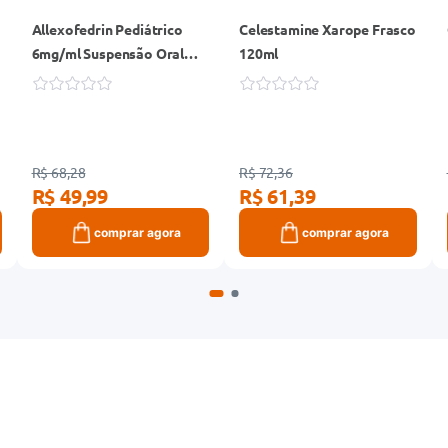
Allexofedrin Pediátrico
Celestamine Xarope Frasco
6mg/ml Suspensão Oral
120ml
Frasco 150ml
R$ 68,28
R$ 72,36
R$ 49,99
R$ 61,39
comprar agora
comprar agora