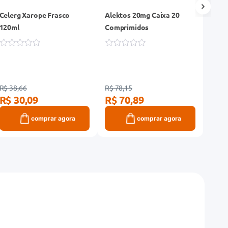
Celerg Xarope Frasco
Alektos 20mg Caixa 20
Antia
120ml
Comprimidos
180m
comp
R$ 38,66
R$ 78,15
R$ 89
R$ 30,09
R$ 70,89
R$ 
comprar agora
comprar agora