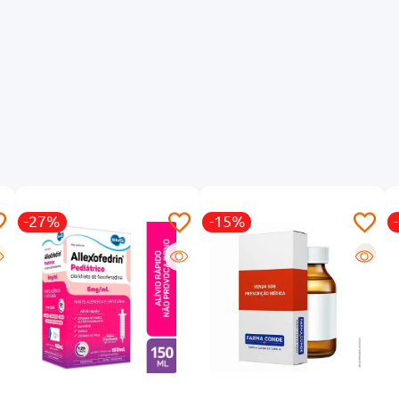
-27%
-15%
R