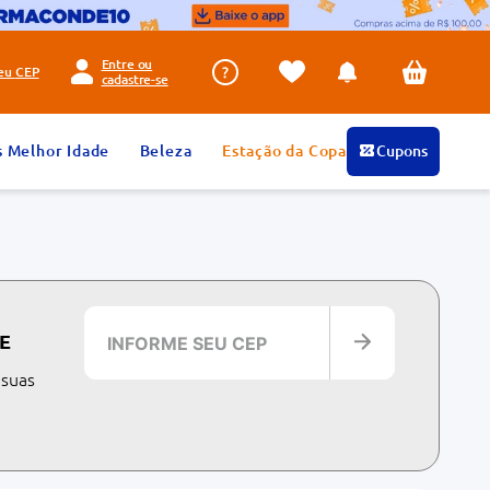
Entre ou
seu
CEP
cadastre-se
s Melhor Idade
Beleza
Estação da Copa
Cupons
E
 suas