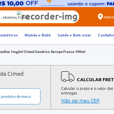
alda)
Insira 
2
º
fralda
osméticos
Mamãe e Bebê
Saúde e Bem estar
Cuidado
4
º
rosuvastatina 20mg
tadina 1mg/ml Cimed Genérico Xarope Frasco 100ml
6
º
absorvente
8
º
tadalafila 20mg
10
º
teste gravidez
 da Cimed
CALCULAR FRET
Calcular o prazo e o valor das
entregas
s produtos da marca
Não sei meu CEP