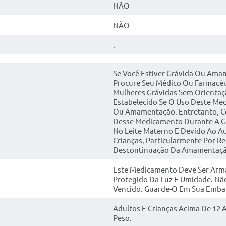
NÃO
NÃO
.
Se Você Estiver Grávida Ou Ama
Procure Seu Médico Ou Farmacêu
Mulheres Grávidas Sem Orientaç
Estabelecido Se O Uso Deste Me
Ou Amamentação. Entretanto, Co
Desse Medicamento Durante A Gr
No Leite Materno E Devido Ao A
Crianças, Particularmente Por R
Descontinuação Da Amamentação
Este Medicamento Deve Ser Arma
Protegido Da Luz E Umidade. Nã
Vencido. Guarde-O Em Sua Embal
Adultos E Crianças Acima De 12 
Peso.