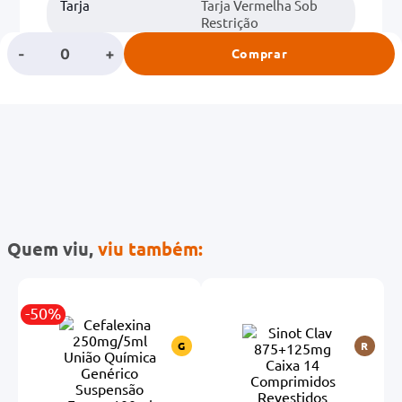
Tarja
Tarja Vermelha Sob
Restrição
-
+
Comprar
Classe
ANTIMICROBIANOS
Quem viu,
viu também:
-50%
-
R
G
R