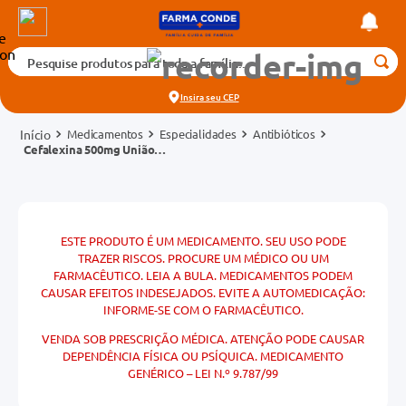
Pesquise produtos para toda a família...
Termos mais buscados
Insira seu
CEP
1
º
medicamento
Medicamentos
Especialidades
Antibióticos
2
º
fralda
Cefalexina 500mg União
Química Genérico Caixa 10
3
º
tadalafila 5mg
Cápsulas
cados
4
º
dipirona
o
5
º
rosuvastatina 20mg
ESTE PRODUTO É UM MEDICAMENTO. SEU USO PODE
TRAZER RISCOS. PROCURE UM MÉDICO OU UM
6
º
absorvente
FARMACÊUTICO. LEIA A BULA. MEDICAMENTOS PODEM
mg
CAUSAR EFEITOS INDESEJADOS. EVITE A AUTOMEDICAÇÃO:
7
º
vitamina d
INFORME-SE COM O FARMACÊUTICO.
8
º
tadalafila 20mg
VENDA SOB PRESCRIÇÃO MÉDICA. ATENÇÃO PODE CAUSAR
na 20mg
DEPENDÊNCIA FÍSICA OU PSÍQUICA. MEDICAMENTO
9
º
protetor solar
GENÉRICO – LEI N.º 9.787/99
10
º
teste gravidez