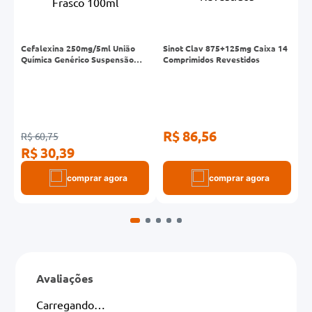
Cefalexina 250mg/5ml União
Sinot Clav 875+125mg Caixa 14
V
Química Genérico Suspensão
Comprimidos Revestidos
S
Frasco 100ml
T
E
D
R$ 86,56
R$ 60,75
R
R$ 30,39
R
comprar agora
comprar agora
Avaliações
Carregando…