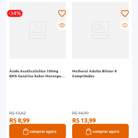
-34%
-
G
Ácido Acetilsalicílico 100mg
Melhoral Adulto Blíster 8
D
EMS Genérico Sabor Morango
Comprimidos
A
Caixa 30 Comprimidos
R$ 13,62
R$ 14,99
R
R$ 8,99
R$ 13,99
R
comprar agora
comprar agora