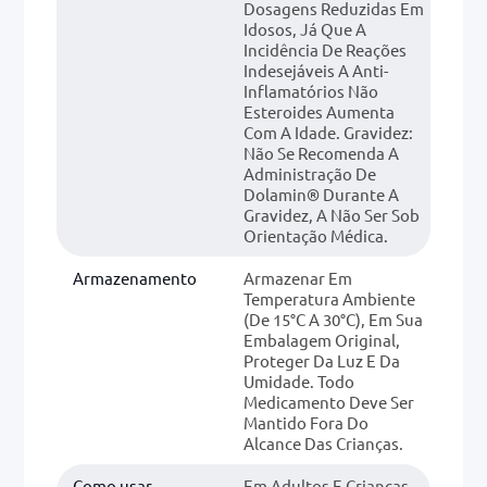
Dosagens Reduzidas Em
Idosos, Já Que A
Incidência De Reações
Indesejáveis A Anti-
Inflamatórios Não
Esteroides Aumenta
Com A Idade. Gravidez:
Não Se Recomenda A
Administração De
Dolamin® Durante A
Gravidez, A Não Ser Sob
Orientação Médica.
Armazenamento
Armazenar Em
Temperatura Ambiente
(de 15°C A 30°C), Em Sua
Embalagem Original,
Proteger Da Luz E Da
Umidade. Todo
Medicamento Deve Ser
Mantido Fora Do
Alcance Das Crianças.
Como usar
Em Adultos E Crianças