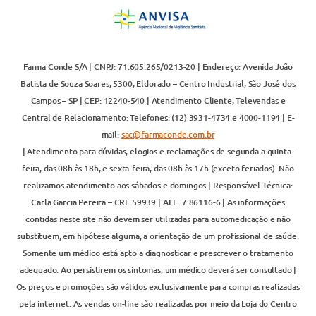
Farma Conde S/A | CNPJ: 71.605.265/0213-20 | Endereço: Avenida João
Batista de Souza Soares, 5300, Eldorado – Centro Industrial, São José dos
Campos – SP | CEP: 12240-540 | Atendimento Cliente, Televendas e
Central de Relacionamento: Telefones: (12) 3931-4734 e 4000-1194 | E-
mail:
sac@farmaconde.com.br
| Atendimento para dúvidas, elogios e reclamações de segunda a quinta-
feira, das 08h às 18h, e sexta-feira, das 08h às 17h (exceto feriados). Não
realizamos atendimento aos sábados e domingos | Responsável Técnica:
Carla Garcia Pereira – CRF 59939 | AFE: 7.86116-6 | As informações
contidas neste site não devem ser utilizadas para automedicação e não
substituem, em hipótese alguma, a orientação de um profissional de saúde.
Somente um médico está apto a diagnosticar e prescrever o tratamento
adequado. Ao persistirem os sintomas, um médico deverá ser consultado |
Os preços e promoções são válidos exclusivamente para compras realizadas
pela internet. As vendas on-line são realizadas por meio da Loja do Centro