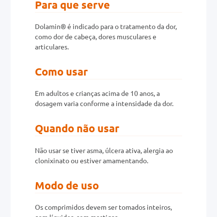
Para que serve
0mg
Dolamin® é indicado para o tratamento da dor,
como dor de cabeça, dores musculares e
r
articulares.
ez
Como usar
Em adultos e crianças acima de 10 anos, a
dosagem varia conforme a intensidade da dor.
Quando não usar
Não usar se tiver asma, úlcera ativa, alergia ao
clonixinato ou estiver amamentando.
Modo de uso
Os comprimidos devem ser tomados inteiros,
com líquidos, sem mastigar.