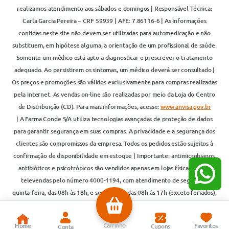
realizamos atendimento aos sábados e domingos | Responsável Técnica:
Carla Garcia Pereira – CRF 59939 | AFE: 7.86116-6 | As informações
contidas neste site não devem ser utilizadas para automedicação e não
substituem, em hipótese alguma, a orientação de um profissional de saúde.
Somente um médico está apto a diagnosticar e prescrever o tratamento
adequado. Ao persistirem os sintomas, um médico deverá ser consultado |
Os preços e promoções são válidos exclusivamente para compras realizadas
pela internet. As vendas on-line são realizadas por meio da Loja do Centro
de Distribuição (CD). Para mais informações, acesse:
www.anvisa.gov.br
| A Farma Conde S/A utiliza tecnologias avançadas de proteção de dados
para garantir segurança em suas compras. A privacidade e a segurança dos
clientes são compromissos da empresa. Todos os pedidos estão sujeitos à
confirmação de disponibilidade em estoque | Importante: antimicrobianos,
antibióticos e psicotrópicos são vendidos apenas em lojas físicas ou por
televendas pelo número 4000-1194, com atendimento de segunda a
quinta-feira, das 08h às 18h, e sexta-feira, das 08h às 17h (exceto feriados),
conforme Portaria nº 344/1999 do Ministério da Saúde.