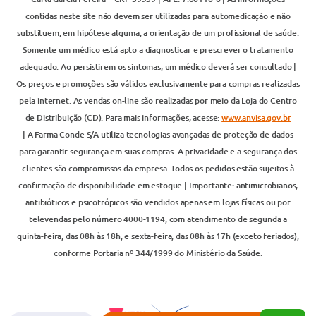
contidas neste site não devem ser utilizadas para automedicação e não
substituem, em hipótese alguma, a orientação de um profissional de saúde.
Somente um médico está apto a diagnosticar e prescrever o tratamento
adequado. Ao persistirem os sintomas, um médico deverá ser consultado |
Os preços e promoções são válidos exclusivamente para compras realizadas
pela internet. As vendas on-line são realizadas por meio da Loja do Centro
de Distribuição (CD). Para mais informações, acesse:
www.anvisa.gov.br
| A Farma Conde S/A utiliza tecnologias avançadas de proteção de dados
para garantir segurança em suas compras. A privacidade e a segurança dos
clientes são compromissos da empresa. Todos os pedidos estão sujeitos à
confirmação de disponibilidade em estoque | Importante: antimicrobianos,
antibióticos e psicotrópicos são vendidos apenas em lojas físicas ou por
televendas pelo número 4000-1194, com atendimento de segunda a
quinta-feira, das 08h às 18h, e sexta-feira, das 08h às 17h (exceto feriados),
conforme Portaria nº 344/1999 do Ministério da Saúde.