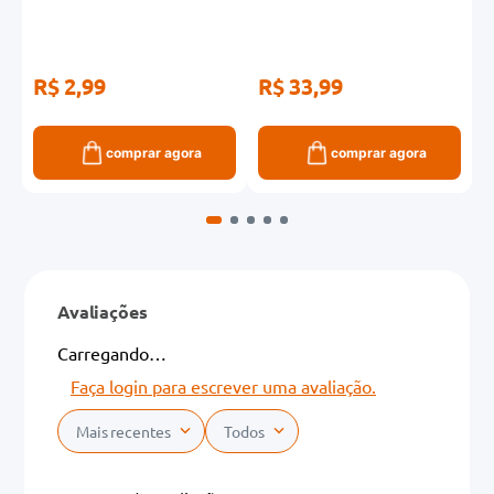
R$ 2,99
R$ 33,99
R
R
comprar agora
comprar agora
Avaliações
Carregando…
Faça login para escrever uma avaliação.
Mais recentes
Todos