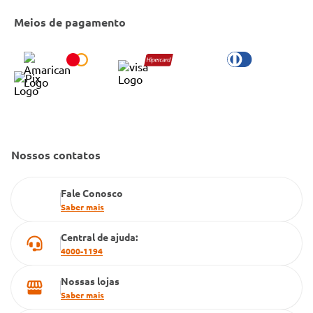
Entrega e Retirada em Loja
Cobre Oferta
Meios de pagamento
Bulário Anvisa
Trocas e Devoluções
Trabalhe Conosco
Condeclin
Política de Reembolso
Código de Conduta
Convênio Conlife
Fale Conosco
Gestão de marcas
Dúvidas Frequentes
Farmacia popular
Nossos contatos
PBM
Fale Conosco
Cartão Grupo Conde
Saber mais
Televendas
Central de ajuda:
4000-1194
Nossas lojas
Saber mais