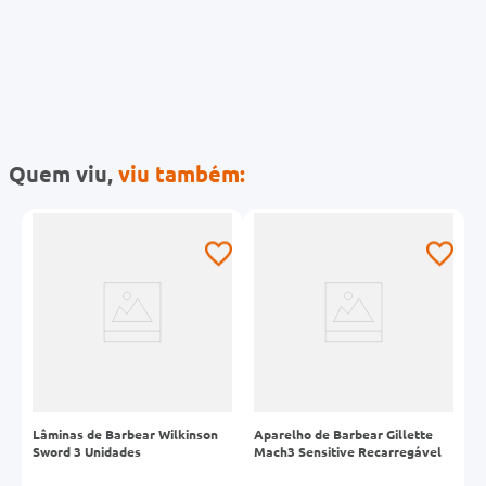
Quem viu,
viu também:
-
Lâminas de Barbear Wilkinson
Aparelho de Barbear Gillette
A
Sword 3 Unidades
Mach3 Sensitive Recarregável
V
U