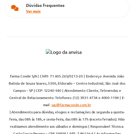
Dúvidas frequentes
Ver mais
Farma Conde S/A | CNPJ: 71.605.265/0213-20 | Endereço: Avenida João
Batista de Souza Soares, 5300, Eldorado – Centro Industrial, São José dos
Campos – SP | CEP: 12240-540 | Atendimento Cliente, Televendas e
Central de Relacionamento: Telefones: (12) 3931-4734 e 4000-1194 | E-
mail:
sac@farmaconde.com.br
| Atendimento para dúvidas, elogios e reclamações de segunda a quinta-
feira, das 08h às 18h, e sexta-feira, das 08h às 17h (exceto feriados). Não
realizamos atendimento aos sábados e domingos | Responsável Técnica:
Carla Garcia Pereira – CRF 59939 | AFE: 7.86116-6 | As informações