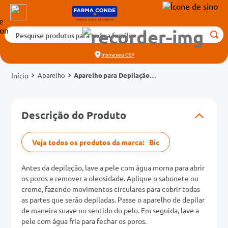
Pesquise produtos para toda a família...
Termos mais buscados
Insira seu
CEP
1
º
medicamento
Aparelho
Aparelho para Depilação
2
º
fralda
Bic Soleil Rosa Roxo 2
unidades
3
º
tadalafila 5mg
cados
Descrição do Produto
4
º
rosuvastatina 20mg
o
5
º
dipirona
Veja todos os produtos da marca:
Bic
6
º
absorvente
mg
7
º
Antes da depilação, lave a pele com água morna para abrir
vitamina d
os poros e remover a oleosidade. Aplique o sabonete ou
na 20mg
8
º
tadalafila 20mg
creme, fazendo movimentos circulares para cobrir todas
as partes que serão depiladas. Passe o aparelho de depilar
9
º
protetor solar
de maneira suave no sentido do pelo. Em seguida, lave a
10
pele com água fria para fechar os poros.
º
teste gravidez