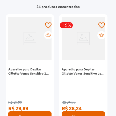
24
produtos
0mg
r
-19%
ez
Aparelho para Depilar
Aparelho para Depilar
Gillette Venus Sensitive 2
Gillette Venus Sensitive Leve
Unidades
4 Pague 3 Unidades
R$ 29,99
R$ 34,99
R$ 29,89
R$ 28,24