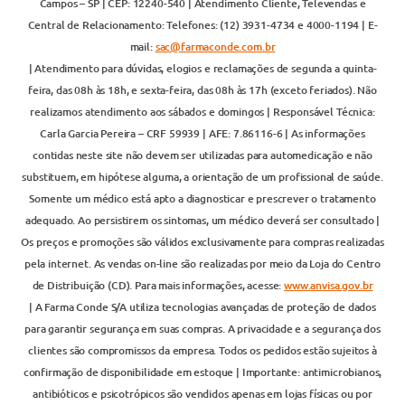
Campos – SP | CEP: 12240-540 | Atendimento Cliente, Televendas e
Central de Relacionamento: Telefones: (12) 3931-4734 e 4000-1194 | E-
mail:
sac@farmaconde.com.br
| Atendimento para dúvidas, elogios e reclamações de segunda a quinta-
feira, das 08h às 18h, e sexta-feira, das 08h às 17h (exceto feriados). Não
realizamos atendimento aos sábados e domingos | Responsável Técnica:
Carla Garcia Pereira – CRF 59939 | AFE: 7.86116-6 | As informações
contidas neste site não devem ser utilizadas para automedicação e não
substituem, em hipótese alguma, a orientação de um profissional de saúde.
Somente um médico está apto a diagnosticar e prescrever o tratamento
adequado. Ao persistirem os sintomas, um médico deverá ser consultado |
Os preços e promoções são válidos exclusivamente para compras realizadas
pela internet. As vendas on-line são realizadas por meio da Loja do Centro
de Distribuição (CD). Para mais informações, acesse:
www.anvisa.gov.br
| A Farma Conde S/A utiliza tecnologias avançadas de proteção de dados
para garantir segurança em suas compras. A privacidade e a segurança dos
clientes são compromissos da empresa. Todos os pedidos estão sujeitos à
confirmação de disponibilidade em estoque | Importante: antimicrobianos,
antibióticos e psicotrópicos são vendidos apenas em lojas físicas ou por