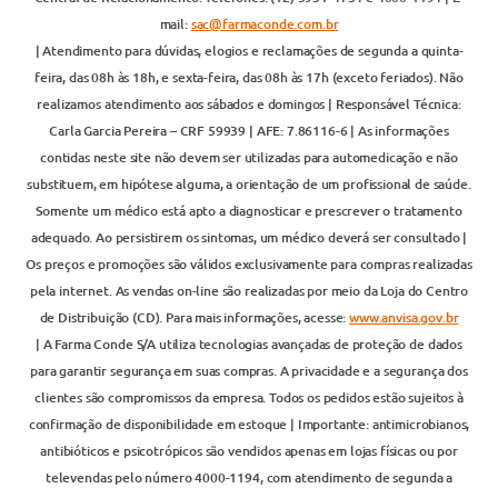
mail:
sac@farmaconde.com.br
| Atendimento para dúvidas, elogios e reclamações de segunda a quinta-
feira, das 08h às 18h, e sexta-feira, das 08h às 17h (exceto feriados). Não
realizamos atendimento aos sábados e domingos | Responsável Técnica:
Carla Garcia Pereira – CRF 59939 | AFE: 7.86116-6 | As informações
contidas neste site não devem ser utilizadas para automedicação e não
substituem, em hipótese alguma, a orientação de um profissional de saúde.
Somente um médico está apto a diagnosticar e prescrever o tratamento
adequado. Ao persistirem os sintomas, um médico deverá ser consultado |
Os preços e promoções são válidos exclusivamente para compras realizadas
pela internet. As vendas on-line são realizadas por meio da Loja do Centro
de Distribuição (CD). Para mais informações, acesse:
www.anvisa.gov.br
| A Farma Conde S/A utiliza tecnologias avançadas de proteção de dados
para garantir segurança em suas compras. A privacidade e a segurança dos
clientes são compromissos da empresa. Todos os pedidos estão sujeitos à
confirmação de disponibilidade em estoque | Importante: antimicrobianos,
antibióticos e psicotrópicos são vendidos apenas em lojas físicas ou por
televendas pelo número 4000-1194, com atendimento de segunda a