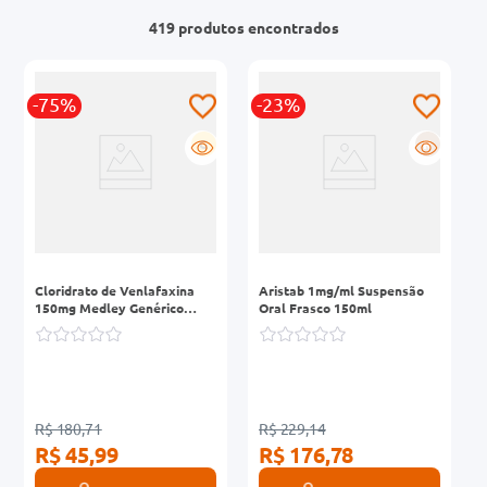
419
produtos
0mg
r
-75%
-23%
ez
G
R
Cloridrato de Venlafaxina
Aristab 1mg/ml Suspensão
150mg Medley Genérico
Oral Frasco 150ml
Caixa 30 Cápsulas de
Liberação Prolongada
R$ 180,71
R$ 229,14
R$ 45,99
R$ 176,78