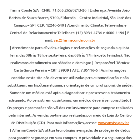
Farma Conde S/A | CNPJ: 71.605.265/0213-20 | Endereço: Avenida João
Batista de Souza Soares, 5300, Eldorado – Centro Industrial, São José dos
Campos – SP | CEP: 12240-540 | Atendimento Cliente, Televendas e
Central de Relacionamento: Telefones: (12) 3931-4734 e 4000-1194 | E-
mail:
sac@farmaconde.com.br
| Atendimento para dúvidas, elogios e reclamações de segunda a quinta-
feira, das 08h às 18h, e sexta-feira, das 08h às 17h (exceto feriados). Não
realizamos atendimento aos sábados e domingos | Responsável Técnica:
Carla Garcia Pereira – CRF 59939 | AFE: 7.86116-6 | As informações
contidas neste site não devem ser utilizadas para automedicação e não
substituem, em hipótese alguma, a orientação de um profissional de saúde.
Somente um médico está apto a diagnosticar e prescrever o tratamento
adequado. Ao persistirem os sintomas, um médico deverá ser consultado |
Os preços e promoções são válidos exclusivamente para compras realizadas
pela internet. As vendas on-line são realizadas por meio da Loja do Centro
de Distribuição (CD). Para mais informações, acesse:
www.anvisa.gov.br
| A Farma Conde S/A utiliza tecnologias avançadas de proteção de dados
para garantir segurança em suas compras. A privacidade e a segurança dos