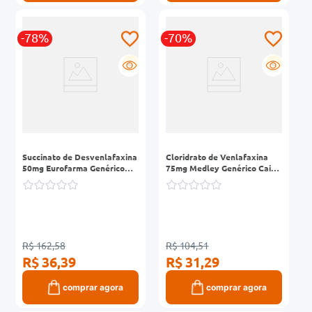
-78%
-70%
G
G
Succinato de Desvenlafaxina
Cloridrato de Venlafaxina
50mg Eurofarma Genérico
75mg Medley Genérico Caixa
Caixa 30 Comprimidos
30 Cápsulas de Liberação
Revestidos Liberação
Controlada
Prolongada
R$ 162,58
R$ 104,51
R$ 36,39
R$ 31,29
comprar agora
comprar agora