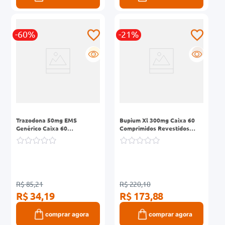
-60%
-21%
G
R
Trazodona 50mg EMS
Bupium Xl 300mg Caixa 60
Genérico Caixa 60
Comprimidos Revestidos
Comprimidos Revestidos
Liberação Prolongada
R$ 85,21
R$ 220,10
R$ 34,19
R$ 173,88
comprar agora
comprar agora