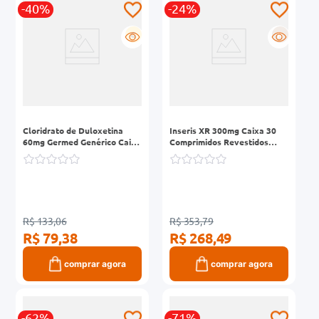
-40%
-24%
G
R
Cloridrato de Duloxetina
Inseris XR 300mg Caixa 30
60mg Germed Genérico Caixa
Comprimidos Revestidos
30 Cápsulas de Liberação
Liberação Prolongada
Prolongada
R$ 133,06
R$ 353,79
R$ 79,38
R$ 268,49
comprar agora
comprar agora
-62%
-71%