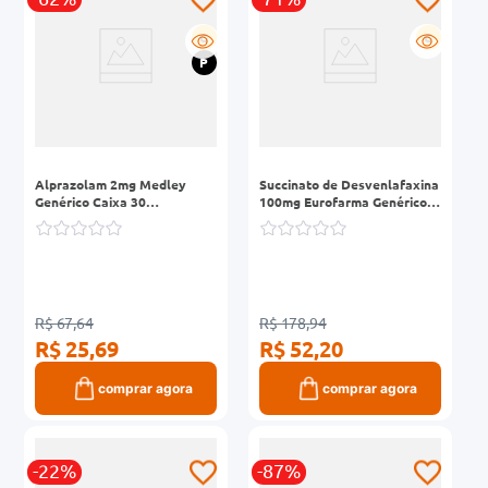
G
G
P
Alprazolam 2mg Medley
Succinato de Desvenlafaxina
Genérico Caixa 30
100mg Eurofarma Genérico
Comprimidos
Caixa 30 Comprimidos
Revestidos Liberação
Prolongada
R$ 67,64
R$ 178,94
R$ 25,69
R$ 52,20
comprar agora
comprar agora
-22%
-87%