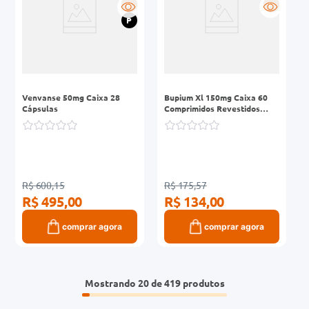
R
R
P
Venvanse 50mg Caixa 28
Bupium Xl 150mg Caixa 60
Cápsulas
Comprimidos Revestidos
Liberação Prolongada
R$ 600,15
R$ 175,57
R$ 495,00
R$ 134,00
comprar agora
comprar agora
Mostrando
20 de 419