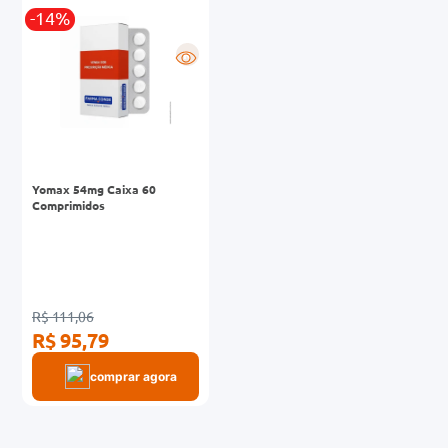
-14%
0mg
R
r
ez
Yomax 54mg Caixa 60
Comprimidos
R$ 111,06
R$ 95,79
comprar agora