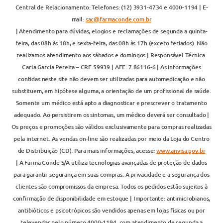
Central de Relacionamento: Telefones: (12) 3931-4734 e 4000-1194 | E-
mail:
sac@farmaconde.com.br
| Atendimento para dúvidas, elogios e reclamações de segunda a quinta-
feira, das 08h às 18h, e sexta-feira, das 08h às 17h (exceto feriados). Não
realizamos atendimento aos sábados e domingos | Responsável Técnica:
Carla Garcia Pereira – CRF 59939 | AFE: 7.86116-6 | As informações
contidas neste site não devem ser utilizadas para automedicação e não
substituem, em hipótese alguma, a orientação de um profissional de saúde.
Somente um médico está apto a diagnosticar e prescrever o tratamento
adequado. Ao persistirem os sintomas, um médico deverá ser consultado |
Os preços e promoções são válidos exclusivamente para compras realizadas
pela internet. As vendas on-line são realizadas por meio da Loja do Centro
de Distribuição (CD). Para mais informações, acesse:
www.anvisa.gov.br
| A Farma Conde S/A utiliza tecnologias avançadas de proteção de dados
para garantir segurança em suas compras. A privacidade e a segurança dos
clientes são compromissos da empresa. Todos os pedidos estão sujeitos à
confirmação de disponibilidade em estoque | Importante: antimicrobianos,
antibióticos e psicotrópicos são vendidos apenas em lojas físicas ou por
televendas pelo número 4000-1194, com atendimento de segunda a