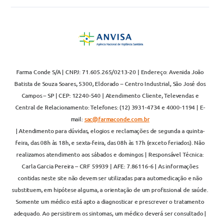
Farma Conde S/A | CNPJ: 71.605.265/0213-20 | Endereço: Avenida João
Batista de Souza Soares, 5300, Eldorado – Centro Industrial, São José dos
Campos – SP | CEP: 12240-540 | Atendimento Cliente, Televendas e
Central de Relacionamento: Telefones: (12) 3931-4734 e 4000-1194 | E-
mail:
sac@farmaconde.com.br
| Atendimento para dúvidas, elogios e reclamações de segunda a quinta-
feira, das 08h às 18h, e sexta-feira, das 08h às 17h (exceto feriados). Não
realizamos atendimento aos sábados e domingos | Responsável Técnica:
Carla Garcia Pereira – CRF 59939 | AFE: 7.86116-6 | As informações
contidas neste site não devem ser utilizadas para automedicação e não
substituem, em hipótese alguma, a orientação de um profissional de saúde.
Somente um médico está apto a diagnosticar e prescrever o tratamento
adequado. Ao persistirem os sintomas, um médico deverá ser consultado |