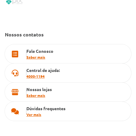
Convênio Conlife
Fale Conosco
Gestão de marcas
Dúvidas Frequentes
Farmacia popular
Nossos contatos
PBM
Fale Conosco
Cartão Grupo Conde
Saber mais
Televendas
Central de ajuda:
4000-1194
Nossas lojas
Saber mais
Dúvidas frequentes
Ver mais