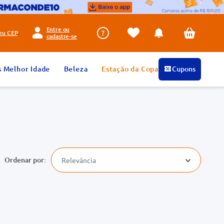
Entre ou
seu
CEP
cadastre-se
s Melhor Idade
Beleza
Estação da Copa
Cupons
Relevância