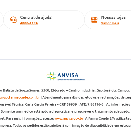
Central de ajuda:
Nossas lojas
4000-1194
Saber mais
 Batista de Souza Soares, 5300, Eldorado – Centro Industrial, São José dos Campos 
grupofarmaconde.com.br
| Atendimento para dúvidas, elogios e reclamações de segun
nsável Técnica: Carla Garcia Pereira – CRF 59939 | AFE: 7.86116-6 | As informações 
. Somente um médico está apto a diagnosticar e prescrever o tratamento adequado. 
net. Para mais informações, acesse:
www.anvisa.gov.br|
A Farma Conde S/A utiliza te
presa. Todos os pedidos estão sujeitos à confirmação de disponibilidade em estoque