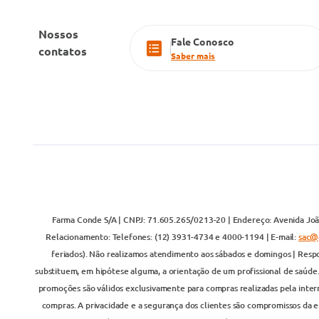
Nossos
Fale Conosco
contatos
Saber mais
Farma Conde S/A | CNPJ: 71.605.265/0213-20 | Endereço: Avenida João
Relacionamento: Telefones: (12) 3931-4734 e 4000-1194 | E-mail:
sac@
feriados). Não realizamos atendimento aos sábados e domingos | Respo
substituem, em hipótese alguma, a orientação de um profissional de saúde
promoções são válidos exclusivamente para compras realizadas pela inter
compras. A privacidade e a segurança dos clientes são compromissos da em