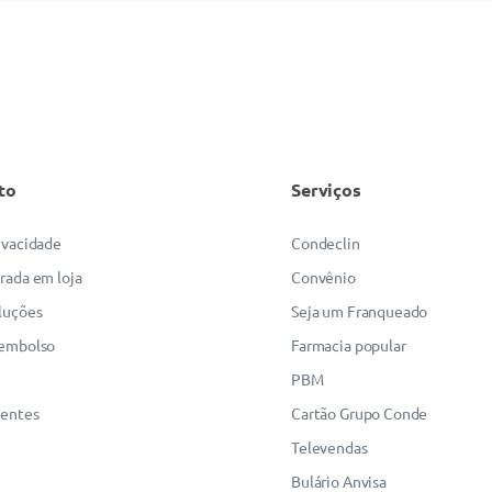
to
Serviços
rivacidade
Condeclin
irada em loja
Convênio
luções
Seja um Franqueado
eembolso
Farmacia popular
PBM
uentes
Cartão Grupo Conde
Televendas
Bulário Anvisa