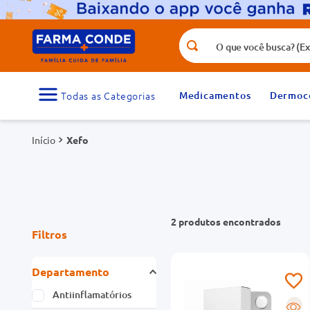
O que você busca? (Ex.: vitamina, fr
Termos mais buscados
1
º
medicamento
Medicamentos
Dermoc
3
º
tadalafila 5mg
Xefo
5
º
dipirona
7
º
vitamina d
9
º
protetor solar
2
produtos
Filtros
Departamento
Antiinflamatórios
R