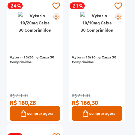
-24%
-21%
0mg
R
R
r
ez
Vytorin 10/20mg Caixa 30
Vytorin 10/10mg Caixa 30
Comprimidos
Comprimidos
R$ 211,01
R$ 211,01
R$ 160,28
R$ 166,30
comprar agora
comprar agora