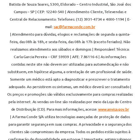
Batista de Souza Soares, 5300, Eldorado – Centro Industrial, São José dos
Campos – SP | CEP: 12240-540 | Atendimento Cliente, Televendas e
Central de Relacionamento: Telefones: (12) 3931-4734 e 4000-1194 | E-
mail:
sac@farmaconde.com.br
| Atendimento para dúvidas, elogios e reclamações de segunda a quinta-
feira, das 08h às 18h, e sexta-feira, das 08h às 17h (exceto feriados). Não
realizamos atendimento aos sábados e domingos | Responsável Técnica:
Carla Garcia Pereira – CRF 59939 | AFE: 7.86116-6 | As informações
contidas neste site não devem ser utilizadas para automedicação e não
substituem, em hipótese alguma, a orientação de um profissional de saúde.
Somente um médico está apto a diagnosticar e prescrever o tratamento
adequado. Ao persistirem os sintomas, um médico deverá ser consultado |
Os preços e promoções são válidos exclusivamente para compras realizadas
pela internet. As vendas on-line são realizadas por meio da Loja do Centro
de Distribuição (CD). Para mais informações, acesse:
www.anvisa.gov.br
| A Farma Conde S/A utiliza tecnologias avançadas de proteção de dados
para garantir segurança em suas compras. A privacidade e a segurança dos
clientes são compromissos da empresa. Todos os pedidos estão sujeitos à
confirmação de disponibilidade em estoque | Importante: antimicrobianos,