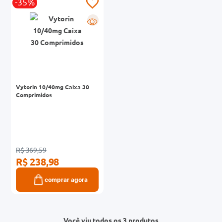
-35%
R
Vytorin 10/40mg Caixa 30
Comprimidos
R$ 369,59
R$ 238,98
comprar agora
Você viu todos os 3