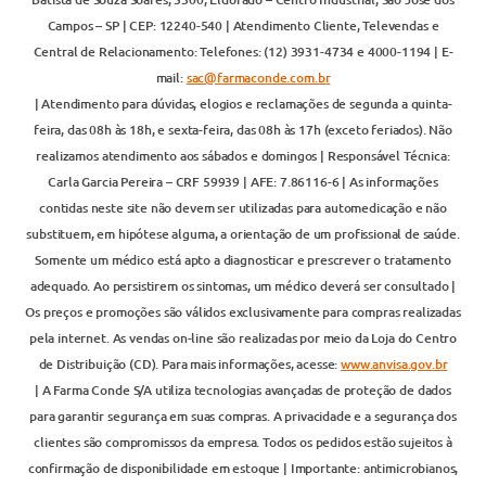
Campos – SP | CEP: 12240-540 | Atendimento Cliente, Televendas e
Central de Relacionamento: Telefones: (12) 3931-4734 e 4000-1194 | E-
mail:
sac@farmaconde.com.br
| Atendimento para dúvidas, elogios e reclamações de segunda a quinta-
feira, das 08h às 18h, e sexta-feira, das 08h às 17h (exceto feriados). Não
realizamos atendimento aos sábados e domingos | Responsável Técnica:
Carla Garcia Pereira – CRF 59939 | AFE: 7.86116-6 | As informações
contidas neste site não devem ser utilizadas para automedicação e não
substituem, em hipótese alguma, a orientação de um profissional de saúde.
Somente um médico está apto a diagnosticar e prescrever o tratamento
adequado. Ao persistirem os sintomas, um médico deverá ser consultado |
Os preços e promoções são válidos exclusivamente para compras realizadas
pela internet. As vendas on-line são realizadas por meio da Loja do Centro
de Distribuição (CD). Para mais informações, acesse:
www.anvisa.gov.br
| A Farma Conde S/A utiliza tecnologias avançadas de proteção de dados
para garantir segurança em suas compras. A privacidade e a segurança dos
clientes são compromissos da empresa. Todos os pedidos estão sujeitos à
confirmação de disponibilidade em estoque | Importante: antimicrobianos,