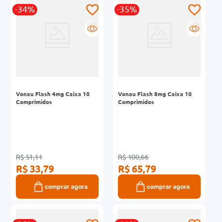
-34%
-35%
0mg
R
R
r
ez
Vonau Flash 4mg Caixa 10
Vonau Flash 8mg Caixa 10
Comprimidos
Comprimidos
R$ 51,11
R$ 100,66
R$ 33,79
R$ 65,79
comprar agora
comprar agora