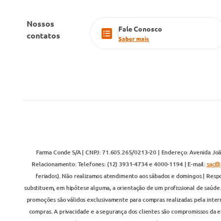
Nossos
Fale Conosco
contatos
Saber mais
Farma Conde S/A | CNPJ: 71.605.265/0213-20 | Endereço: Avenida João
Relacionamento: Telefones: (12) 3931-4734 e 4000-1194 | E-mail:
sac@
feriados). Não realizamos atendimento aos sábados e domingos | Respo
substituem, em hipótese alguma, a orientação de um profissional de saúde
promoções são válidos exclusivamente para compras realizadas pela inter
compras. A privacidade e a segurança dos clientes são compromissos da em