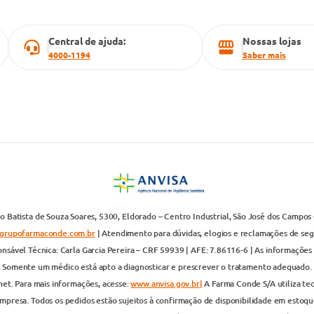
Central de ajuda:
Nossas lojas
4000-1194
Saber mais
 Batista de Souza Soares, 5300, Eldorado – Centro Industrial, São José dos Campos 
grupofarmaconde.com.br
| Atendimento para dúvidas, elogios e reclamações de segun
nsável Técnica: Carla Garcia Pereira – CRF 59939 | AFE: 7.86116-6 | As informações 
. Somente um médico está apto a diagnosticar e prescrever o tratamento adequado. 
net. Para mais informações, acesse:
www.anvisa.gov.br|
A Farma Conde S/A utiliza te
presa. Todos os pedidos estão sujeitos à confirmação de disponibilidade em estoque