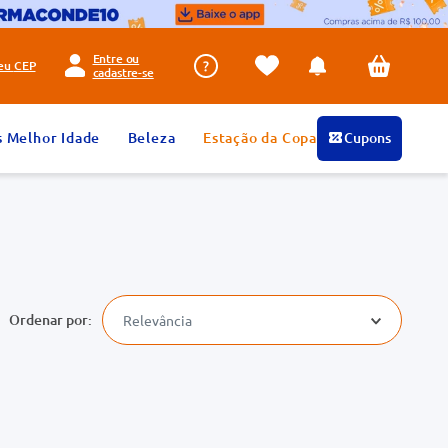
Entre ou
seu
CEP
cadastre-se
s Melhor Idade
Beleza
Estação da Copa
Cupons
Relevância