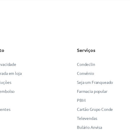
to
Serviços
rivacidade
Condeclin
irada em loja
Convênio
luções
Seja um Franqueado
eembolso
Farmacia popular
PBM
uentes
Cartão Grupo Conde
Televendas
Bulário Anvisa