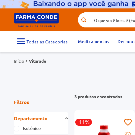
O que você busca? (Ex.: vitamina, fr
Termos mais buscados
1
º
medicamento
Medicamentos
Dermoc
3
º
tadalafila 5mg
Vitarade
5
º
dipirona
7
º
vitamina d
9
º
protetor solar
3
produtos
Filtros
Departamento
-11%
Isotônico