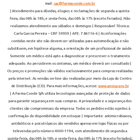
mail:
sac@farmaconde.com.br
| Atendimento para dúvidas, elogios e reclamações de segunda a quinta-
feira, das 08h às 18h, e sexta-feira, das 08h às 17h (exceto feriados). Não
realizamos atendimento aos sábados e domingos | Responsável Técnica:
Carla Garcia Pereira – CRF 59939 | AFE: 7.86116-6 | As informações
contidas neste site não devem ser utilizadas para automedicação e não
substituem, em hipótese alguma, a orientação de um profissional de saúde.
Somente um médico está apto a diagnosticar e prescrever o tratamento
adequado. Ao persistirem os sintomas, um médico deverá ser consultado |
Os preços e promoções são válidos exclusivamente para compras realizadas
pela internet. As vendas on-line são realizadas por meio da Loja do Centro
de Distribuição (CD). Para mais informações, acesse:
www.anvisa.gov.br
| A Farma Conde S/A utiliza tecnologias avançadas de proteção de dados
para garantir segurança em suas compras. A privacidade e a segurança dos
clientes são compromissos da empresa. Todos os pedidos estão sujeitos à
confirmação de disponibilidade em estoque | Importante: antimicrobianos,
antibióticos e psicotrópicos são vendidos apenas em lojas físicas ou por
televendas pelo número 4000-1194, com atendimento de segunda a
quinta-feira, das 08h às 18h, e sexta-feira, das 08h às 17h (exceto feriados),