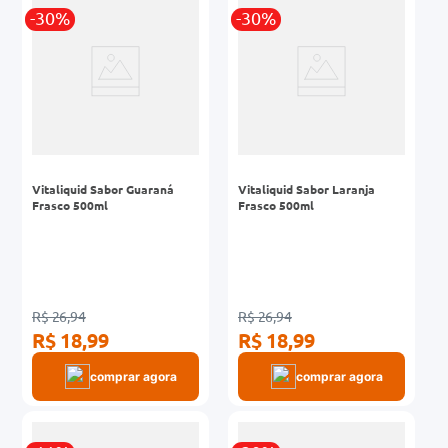
r
-30%
-30%
0mg
ez
Vitaliquid Sabor Guaraná
Vitaliquid Sabor Laranja
Frasco 500ml
Frasco 500ml
R$ 26,94
R$ 26,94
R$ 18,99
R$ 18,99
comprar agora
comprar agora