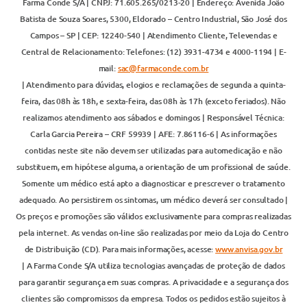
Farma Conde S/A | CNPJ: 71.605.265/0213-20 | Endereço: Avenida João
Batista de Souza Soares, 5300, Eldorado – Centro Industrial, São José dos
Campos – SP | CEP: 12240-540 | Atendimento Cliente, Televendas e
Central de Relacionamento: Telefones: (12) 3931-4734 e 4000-1194 | E-
mail:
sac@farmaconde.com.br
| Atendimento para dúvidas, elogios e reclamações de segunda a quinta-
feira, das 08h às 18h, e sexta-feira, das 08h às 17h (exceto feriados). Não
realizamos atendimento aos sábados e domingos | Responsável Técnica:
Carla Garcia Pereira – CRF 59939 | AFE: 7.86116-6 | As informações
contidas neste site não devem ser utilizadas para automedicação e não
substituem, em hipótese alguma, a orientação de um profissional de saúde.
Somente um médico está apto a diagnosticar e prescrever o tratamento
adequado. Ao persistirem os sintomas, um médico deverá ser consultado |
Os preços e promoções são válidos exclusivamente para compras realizadas
pela internet. As vendas on-line são realizadas por meio da Loja do Centro
de Distribuição (CD). Para mais informações, acesse:
www.anvisa.gov.br
| A Farma Conde S/A utiliza tecnologias avançadas de proteção de dados
para garantir segurança em suas compras. A privacidade e a segurança dos
clientes são compromissos da empresa. Todos os pedidos estão sujeitos à