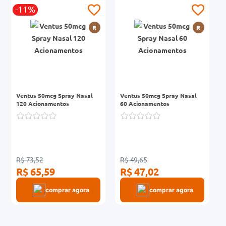
-11%
0mg
R
R
r
ez
Ventus 50mcg Spray Nasal
Ventus 50mcg Spray Nasal
120 Acionamentos
60 Acionamentos
R$ 73,52
R$ 49,65
R$ 65,59
R$ 47,02
comprar agora
comprar agora