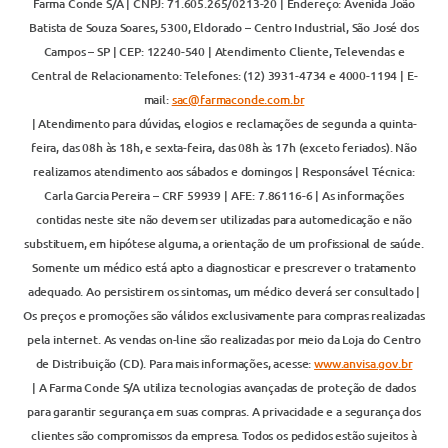
Farma Conde S/A | CNPJ: 71.605.265/0213-20 | Endereço: Avenida João
Batista de Souza Soares, 5300, Eldorado – Centro Industrial, São José dos
Campos – SP | CEP: 12240-540 | Atendimento Cliente, Televendas e
Central de Relacionamento: Telefones: (12) 3931-4734 e 4000-1194 | E-
mail:
sac@farmaconde.com.br
| Atendimento para dúvidas, elogios e reclamações de segunda a quinta-
feira, das 08h às 18h, e sexta-feira, das 08h às 17h (exceto feriados). Não
realizamos atendimento aos sábados e domingos | Responsável Técnica:
Carla Garcia Pereira – CRF 59939 | AFE: 7.86116-6 | As informações
contidas neste site não devem ser utilizadas para automedicação e não
substituem, em hipótese alguma, a orientação de um profissional de saúde.
Somente um médico está apto a diagnosticar e prescrever o tratamento
adequado. Ao persistirem os sintomas, um médico deverá ser consultado |
Os preços e promoções são válidos exclusivamente para compras realizadas
pela internet. As vendas on-line são realizadas por meio da Loja do Centro
de Distribuição (CD). Para mais informações, acesse:
www.anvisa.gov.br
| A Farma Conde S/A utiliza tecnologias avançadas de proteção de dados
para garantir segurança em suas compras. A privacidade e a segurança dos
clientes são compromissos da empresa. Todos os pedidos estão sujeitos à