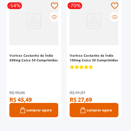
-54%
-70%
0mg
r
ez
Varivax Castanha da Índia
Varivax Castanha da Índia
300mg Caixa 30 Comprimidos
100mg Caixa 30 Comprimidos
R$ 99,06
R$ 91,97
R$ 45,49
R$ 27,69
comprar agora
comprar agora