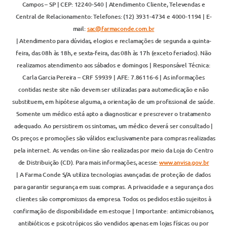
Campos – SP | CEP: 12240-540 | Atendimento Cliente, Televendas e
Central de Relacionamento: Telefones: (12) 3931-4734 e 4000-1194 | E-
mail:
sac@farmaconde.com.br
| Atendimento para dúvidas, elogios e reclamações de segunda a quinta-
feira, das 08h às 18h, e sexta-feira, das 08h às 17h (exceto feriados). Não
realizamos atendimento aos sábados e domingos | Responsável Técnica:
Carla Garcia Pereira – CRF 59939 | AFE: 7.86116-6 | As informações
contidas neste site não devem ser utilizadas para automedicação e não
substituem, em hipótese alguma, a orientação de um profissional de saúde.
Somente um médico está apto a diagnosticar e prescrever o tratamento
adequado. Ao persistirem os sintomas, um médico deverá ser consultado |
Os preços e promoções são válidos exclusivamente para compras realizadas
pela internet. As vendas on-line são realizadas por meio da Loja do Centro
de Distribuição (CD). Para mais informações, acesse:
www.anvisa.gov.br
| A Farma Conde S/A utiliza tecnologias avançadas de proteção de dados
para garantir segurança em suas compras. A privacidade e a segurança dos
clientes são compromissos da empresa. Todos os pedidos estão sujeitos à
confirmação de disponibilidade em estoque | Importante: antimicrobianos,
antibióticos e psicotrópicos são vendidos apenas em lojas físicas ou por