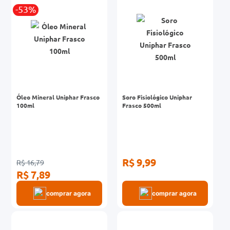
-53%
0mg
r
ez
Óleo Mineral Uniphar Frasco
Soro Fisiológico Uniphar
100ml
Frasco 500ml
R$ 9,99
R$ 16,79
R$ 7,89
comprar agora
comprar agora