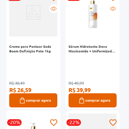
Creme para Pentear Seda
Sérum Hidratante Dove
Boom Definição Pote 1kg
Niacinamida + Uniformizador
Frasco 380ml
R$ 30,49
R$ 49,99
R$ 26,59
R$ 39,99
comprar agora
comprar agora
-20%
-22%