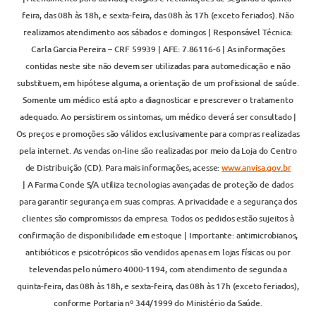
feira, das 08h às 18h, e sexta-feira, das 08h às 17h (exceto feriados). Não
realizamos atendimento aos sábados e domingos | Responsável Técnica:
Carla Garcia Pereira – CRF 59939 | AFE: 7.86116-6 | As informações
contidas neste site não devem ser utilizadas para automedicação e não
substituem, em hipótese alguma, a orientação de um profissional de saúde.
Somente um médico está apto a diagnosticar e prescrever o tratamento
adequado. Ao persistirem os sintomas, um médico deverá ser consultado |
Os preços e promoções são válidos exclusivamente para compras realizadas
pela internet. As vendas on-line são realizadas por meio da Loja do Centro
de Distribuição (CD). Para mais informações, acesse:
www.anvisa.gov.br
| A Farma Conde S/A utiliza tecnologias avançadas de proteção de dados
para garantir segurança em suas compras. A privacidade e a segurança dos
clientes são compromissos da empresa. Todos os pedidos estão sujeitos à
confirmação de disponibilidade em estoque | Importante: antimicrobianos,
antibióticos e psicotrópicos são vendidos apenas em lojas físicas ou por
televendas pelo número 4000-1194, com atendimento de segunda a
quinta-feira, das 08h às 18h, e sexta-feira, das 08h às 17h (exceto feriados),
conforme Portaria nº 344/1999 do Ministério da Saúde.