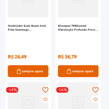
Modelador Seda Boom Anti-
Shampoo TRESemmé
Frizz Gommage
Hidratação Profunda Frasco
Texturizadora Pote 500g
650ml
R$ 26,49
R$ 36,79
comprar agora
comprar agora
-14%
-16%