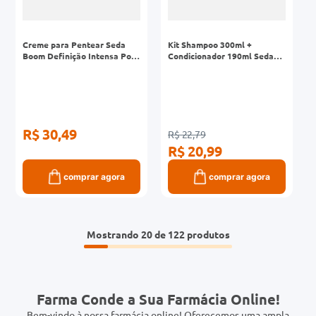
Creme para Pentear Seda
Kit Shampoo 300ml +
Boom Definição Intensa Pote
Condicionador 190ml Seda
1kg
Ceramidas
R$ 30,49
R$ 22,79
R$ 20,99
comprar agora
comprar agora
Mostrando
20 de 122
Farma Conde a Sua Farmácia Online!
Bem-vindo à nossa farmácia online! Oferecemos uma ampla