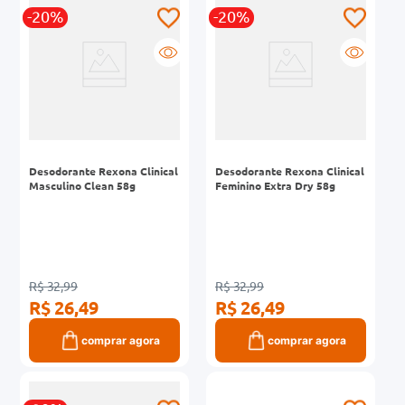
-20%
-20%
0mg
r
ez
Desodorante Rexona Clinical
Desodorante Rexona Clinical
Masculino Clean 58g
Feminino Extra Dry 58g
R$ 32,99
R$ 32,99
R$ 26,49
R$ 26,49
comprar agora
comprar agora