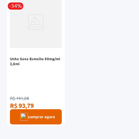
-34%
0mg
r
ez
Unha Sana Esmalte 50mg/ml
2,5ml
R$ 141,08
R$ 93,79
comprar agora