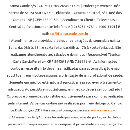
Farma Conde S/A | CNPJ: 71.605.265/0213-20 | Endereço: Avenida João
Batista de Souza Soares, 5300, Eldorado – Centro Industrial, São José dos
Campos – SP | CEP: 12240-540 | Atendimento Cliente, Televendas e
Central de Relacionamento: Telefones: (12) 3931-4734 e 4000-1194 | E-
mail:
sac@farmaconde.com.br
| Atendimento para dúvidas, elogios e reclamações de segunda a quinta-
feira, das 08h às 18h, e sexta-feira, das 08h às 17h (exceto feriados). Não
realizamos atendimento aos sábados e domingos | Responsável Técnica:
Carla Garcia Pereira – CRF 59939 | AFE: 7.86116-6 | As informações
contidas neste site não devem ser utilizadas para automedicação e não
substituem, em hipótese alguma, a orientação de um profissional de saúde.
Somente um médico está apto a diagnosticar e prescrever o tratamento
adequado. Ao persistirem os sintomas, um médico deverá ser consultado |
Os preços e promoções são válidos exclusivamente para compras realizadas
pela internet. As vendas on-line são realizadas por meio da Loja do Centro
de Distribuição (CD). Para mais informações, acesse:
www.anvisa.gov.br
| A Farma Conde S/A utiliza tecnologias avançadas de proteção de dados
para garantir segurança em suas compras. A privacidade e a segurança dos