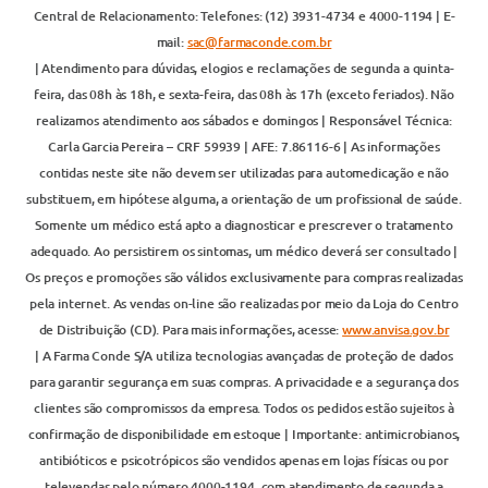
Central de Relacionamento: Telefones: (12) 3931-4734 e 4000-1194 | E-
mail:
sac@farmaconde.com.br
| Atendimento para dúvidas, elogios e reclamações de segunda a quinta-
feira, das 08h às 18h, e sexta-feira, das 08h às 17h (exceto feriados). Não
realizamos atendimento aos sábados e domingos | Responsável Técnica:
Carla Garcia Pereira – CRF 59939 | AFE: 7.86116-6 | As informações
contidas neste site não devem ser utilizadas para automedicação e não
substituem, em hipótese alguma, a orientação de um profissional de saúde.
Somente um médico está apto a diagnosticar e prescrever o tratamento
adequado. Ao persistirem os sintomas, um médico deverá ser consultado |
Os preços e promoções são válidos exclusivamente para compras realizadas
pela internet. As vendas on-line são realizadas por meio da Loja do Centro
de Distribuição (CD). Para mais informações, acesse:
www.anvisa.gov.br
| A Farma Conde S/A utiliza tecnologias avançadas de proteção de dados
para garantir segurança em suas compras. A privacidade e a segurança dos
clientes são compromissos da empresa. Todos os pedidos estão sujeitos à
confirmação de disponibilidade em estoque | Importante: antimicrobianos,
antibióticos e psicotrópicos são vendidos apenas em lojas físicas ou por
televendas pelo número 4000-1194, com atendimento de segunda a