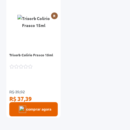
0mg
R
r
ez
Trisorb Colírio Frasco 15ml
R$ 39,92
R$ 37,39
comprar agora