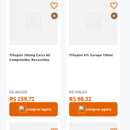
0mg
R
R
r
ez
Trileptal 300mg Caixa 60
Trileptal 6% Xarope 100ml
Comprimidos Revestidos
R$ 265,02
R$ 100,33
R$ 259,72
R$ 98,32
comprar agora
comprar agora