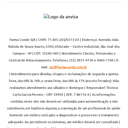
Farma Conde S/A | CNPJ: 71.605.265/0213-20 | Endereço: Avenida João
Batista de Souza Soares, 5300, Eldorado – Centro Industrial, São José dos
Campos – SP | CEP: 12240-540 | Atendimento Cliente, Televendas e
Central de Relacionamento: Telefones: (12) 3931-4734 e 4000-1194 | E-
mail:
sac@farmaconde.com.br
| Atendimento para dúvidas, elogios e reclamações de segunda a quinta-
feira, das 08h às 18h, e sexta-feira, das 08h às 17h (exceto feriados). Não
realizamos atendimento aos sábados e domingos | Responsável Técnica:
Carla Garcia Pereira – CRF 59939 | AFE: 7.86116-6 | As informações
contidas neste site não devem ser utilizadas para automedicação e não
substituem, em hipótese alguma, a orientação de um profissional de saúde.
Somente um médico está apto a diagnosticar e prescrever o tratamento
adequado. Ao persistirem os sintomas, um médico deverá ser consultado |