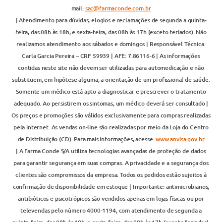
mail:
sac@farmaconde.com.br
| Atendimento para dúvidas, elogios e reclamações de segunda a quinta-
feira, das 08h às 18h, e sexta-feira, das 08h às 17h (exceto feriados). Não
realizamos atendimento aos sábados e domingos | Responsável Técnica:
Carla Garcia Pereira – CRF 59939 | AFE: 7.86116-6 | As informações
contidas neste site não devem ser utilizadas para automedicação e não
substituem, em hipótese alguma, a orientação de um profissional de saúde.
Somente um médico está apto a diagnosticar e prescrever o tratamento
adequado. Ao persistirem os sintomas, um médico deverá ser consultado |
Os preços e promoções são válidos exclusivamente para compras realizadas
pela internet. As vendas on-line são realizadas por meio da Loja do Centro
de Distribuição (CD). Para mais informações, acesse:
www.anvisa.gov.br
| A Farma Conde S/A utiliza tecnologias avançadas de proteção de dados
para garantir segurança em suas compras. A privacidade e a segurança dos
clientes são compromissos da empresa. Todos os pedidos estão sujeitos à
confirmação de disponibilidade em estoque | Importante: antimicrobianos,
antibióticos e psicotrópicos são vendidos apenas em lojas físicas ou por
televendas pelo número 4000-1194, com atendimento de segunda a