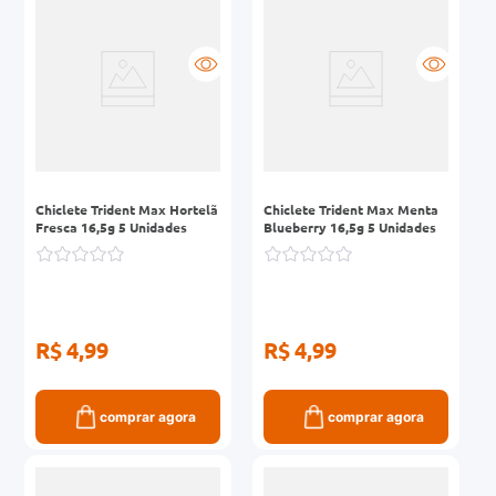
0mg
r
ez
Chiclete Trident Max Hortelã
Chiclete Trident Max Menta
Fresca 16,5g 5 Unidades
Blueberry 16,5g 5 Unidades
R$ 4,99
R$ 4,99
comprar agora
comprar agora