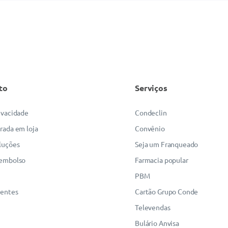
to
Serviços
rivacidade
Condeclin
irada em loja
Convênio
luções
Seja um Franqueado
eembolso
Farmacia popular
PBM
uentes
Cartão Grupo Conde
Televendas
Bulário Anvisa