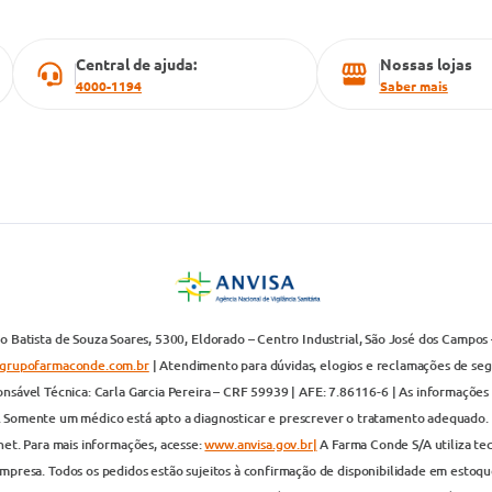
Central de ajuda:
Nossas lojas
4000-1194
Saber mais
 Batista de Souza Soares, 5300, Eldorado – Centro Industrial, São José dos Campos 
grupofarmaconde.com.br
| Atendimento para dúvidas, elogios e reclamações de segun
nsável Técnica: Carla Garcia Pereira – CRF 59939 | AFE: 7.86116-6 | As informações 
. Somente um médico está apto a diagnosticar e prescrever o tratamento adequado. 
net. Para mais informações, acesse:
www.anvisa.gov.br|
A Farma Conde S/A utiliza te
presa. Todos os pedidos estão sujeitos à confirmação de disponibilidade em estoque