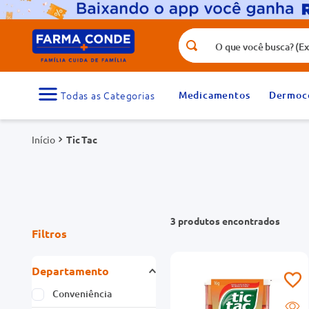
O que você busca? (Ex.: vitamina, fr
Termos mais buscados
1
º
medicamento
Medicamentos
Dermoc
3
º
tadalafila 5mg
Tic Tac
5
º
dipirona
7
º
vitamina d
9
º
protetor solar
3
produtos
Filtros
Departamento
Conveniência