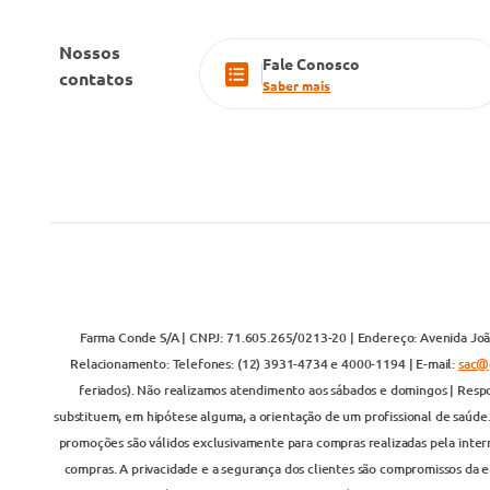
Nossos
Fale Conosco
contatos
Saber mais
Farma Conde S/A | CNPJ: 71.605.265/0213-20 | Endereço: Avenida João
Relacionamento: Telefones: (12) 3931-4734 e 4000-1194 | E-mail:
sac@
feriados). Não realizamos atendimento aos sábados e domingos | Respo
substituem, em hipótese alguma, a orientação de um profissional de saúde
promoções são válidos exclusivamente para compras realizadas pela inter
compras. A privacidade e a segurança dos clientes são compromissos da em