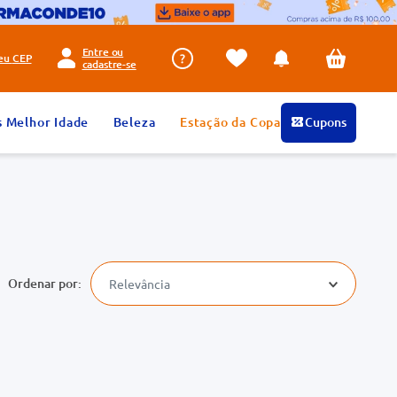
Entre ou
seu
CEP
cadastre-se
s Melhor Idade
Beleza
Estação da Copa
Cupons
Relevância